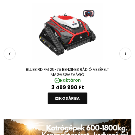
‹
›
BLUEBIRD FM 25-75 BENZINES RÁDIÓ VEZÉRELT
B
MAGASGAZVÁGÓ
Raktáron
3 499 990
Ft
KOSÁRBA