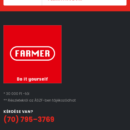
* 30 000 Ft -tól
** Részletekről az ÁSZF-ben tájékozódhat
KÉRDÉSE VAN?
(70) 795–3769