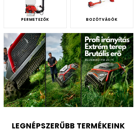
PERMETEZŐK
BOZÓTVÁGÓK
Előző
Köve
LEGNÉPSZERŰBB TERMÉKEINK