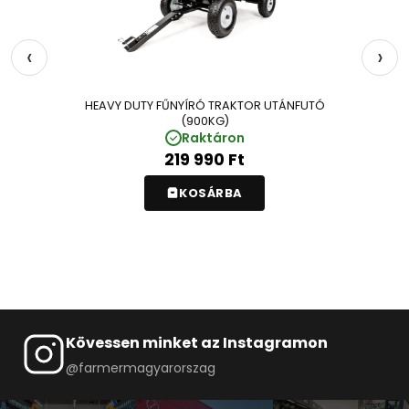
‹
›
HEAVY DUTY FŰNYÍRÓ TRAKTOR UTÁNFUTÓ
(900KG)
Raktáron
219 990
Ft
KOSÁRBA
Kövessen minket az Instagramon
@farmermagyarorszag