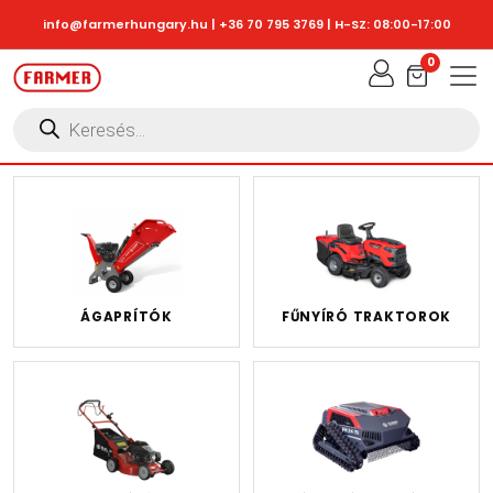
Skip to main content
info@farmerhungary.hu
|
+36 70 795 3769
| H-SZ: 08:00-17:00
0
Products
search
ÁGAPRÍTÓK
FŰNYÍRÓ TRAKTOROK