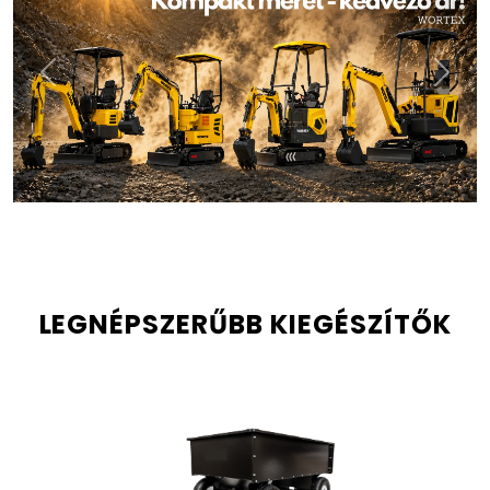
Előző
Köve
LEGNÉPSZERŰBB KIEGÉSZÍTŐK