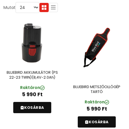
Mutat
BLUEBIRD AKKUMULÁTOR (PS
22-23 TWIN)(8,4V-2.0Ah)
BLUEBIRD METSZŐOLLÓGÉP
Raktáron
TARTÓ
5 990
Ft
Raktáron
KOSÁRBA
5 990
Ft
KOSÁRBA