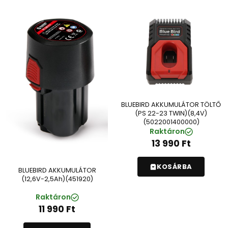
BLUEBIRD AKKUMULÁTOR TÖLTŐ
(PS 22-23 TWIN)(8,4V)
(5022001400000)
Raktáron
13 990
Ft
KOSÁRBA
BLUEBIRD AKKUMULÁTOR
(12,6V-2,5Ah)(451920)
Raktáron
11 990
Ft