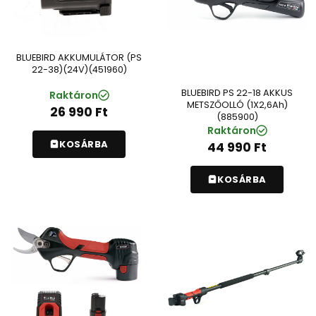
BLUEBIRD AKKUMULÁTOR (PS
22-38)(24V)(451960)
BLUEBIRD PS 22-18 AKKUS
Raktáron
METSZŐOLLÓ (1X2,6Ah)
26 990
Ft
(885900)
Raktáron
KOSÁRBA
44 990
Ft
KOSÁRBA