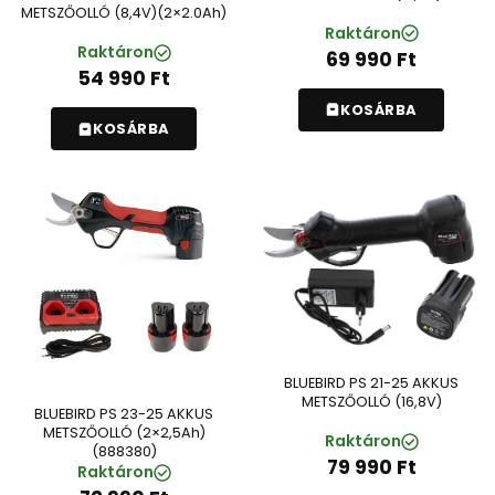
METSZŐOLLÓ (8,4V)(2×2.0Ah)
Raktáron
Raktáron
69 990
Ft
54 990
Ft
KOSÁRBA
KOSÁRBA
BLUEBIRD PS 21-25 AKKUS
METSZŐOLLÓ (16,8V)
BLUEBIRD PS 23-25 AKKUS
METSZŐOLLÓ (2×2,5Ah)
Raktáron
(888380)
79 990
Ft
Raktáron