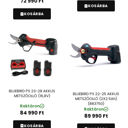
72 990
Ft
KOSÁRBA
KOSÁRBA
BLUEBIRD PS 23-28 AKKUS
BLUEBIRD PS 22-25 AKKUS
METSZŐOLLÓ (16,8V)
METSZŐOLLÓ (2X2.5Ah)
(883750)
Raktáron
Raktáron
84 990
Ft
89 990
Ft
KOSÁRBA