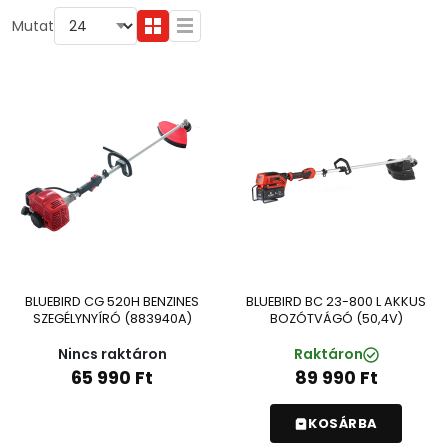
Mutat
BLUEBIRD CG 520H BENZINES
BLUEBIRD BC 23-800 L AKKUS
SZEGÉLYNYÍRÓ (883940A)
BOZÓTVÁGÓ (50,4V)
Nincs raktáron
Raktáron
65 990
Ft
89 990
Ft
KOSÁRBA