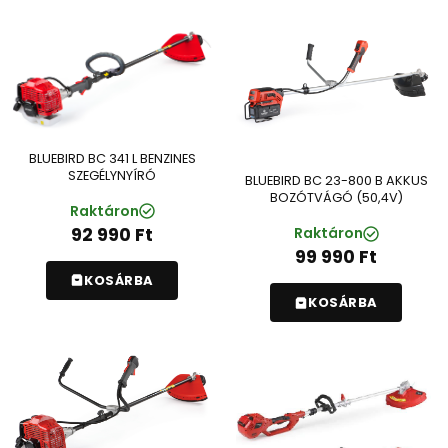
BLUEBIRD BC 341 L BENZINES
SZEGÉLYNYÍRÓ
BLUEBIRD BC 23-800 B AKKUS
BOZÓTVÁGÓ (50,4V)
Raktáron
92 990
Ft
Raktáron
99 990
Ft
KOSÁRBA
KOSÁRBA