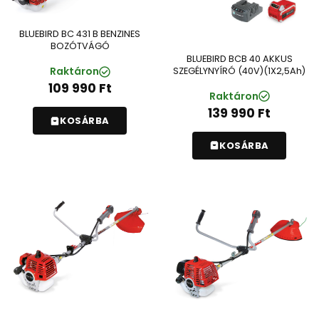
BLUEBIRD BC 431 B BENZINES
BOZÓTVÁGÓ
BLUEBIRD BCB 40 AKKUS
Raktáron
SZEGÉLYNYÍRÓ (40V)(1X2,5Ah)
109 990
Ft
Raktáron
139 990
Ft
KOSÁRBA
KOSÁRBA