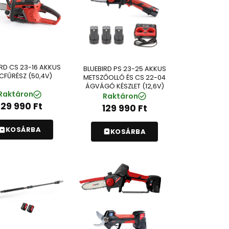
IRD CS 23-16 AKKUS
BLUEBIRD PS 23-25 AKKUS
CFŰRÉSZ (50,4V)
METSZŐOLLÓ ÉS CS 22-04
ÁGVÁGÓ KÉSZLET (12,6V)
Raktáron
Raktáron
129 990
Ft
129 990
Ft
KOSÁRBA
KOSÁRBA