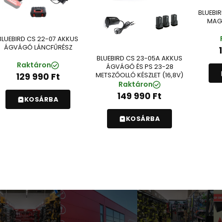
BLUEBI
MAG
BLUEBIRD CS 22-07 AKKUS
ÁGVÁGÓ LÁNCFŰRÉSZ
BLUEBIRD CS 23-05A AKKUS
Raktáron
ÁGVÁGÓ ÉS PS 23-28
METSZŐOLLÓ KÉSZLET (16,8V)
129 990
Ft
Raktáron
149 990
Ft
KOSÁRBA
KOSÁRBA