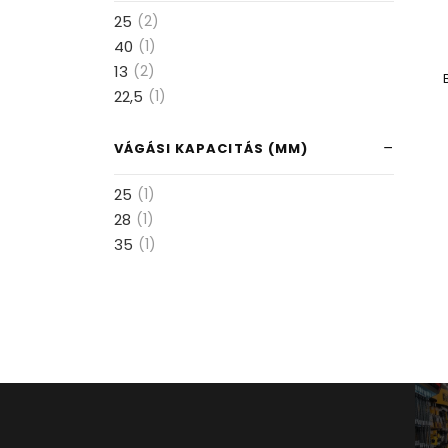
25
(2)
40
(1)
13
(2)
22,5
(1)
VÁGÁSI KAPACITÁS (MM)
25
(1)
28
(1)
35
(1)