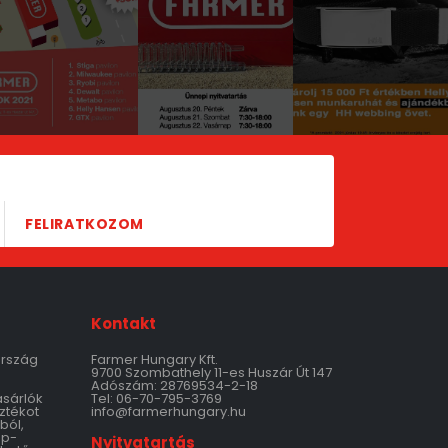
FELIRATKOZOM
Kontakt
ország
Farmer Hungary Kft.
9700 Szombathely 11-es Huszár Út 147
Adószám: 28769534-2-18
ásárlók
Tel: 06-70-795-3769
ztékot
info@farmerhungary.hu
ból,
ép-
Nyitvatartás