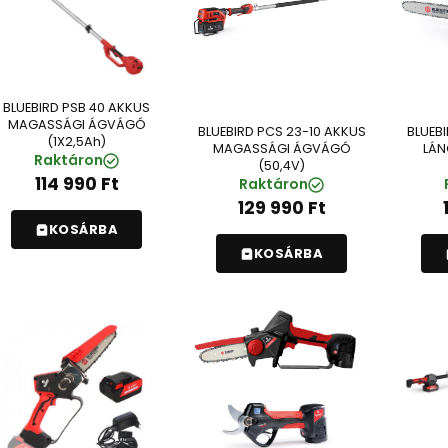
BLUEBIRD PSB 40 AKKUS
MAGASSÁGI ÁGVÁGÓ
BLUEBIRD PCS 23-10 AKKUS
BLUEB
(1X2,5Ah)
MAGASSÁGI ÁGVÁGÓ
LÁN
Raktáron
(50,4V)
114 990
Ft
Raktáron
129 990
Ft
KOSÁRBA
KOSÁRBA