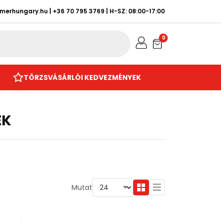
rmerhungary.hu
|
+36 70 795 3769
| H-SZ: 08:00-17:00
0
TÖRZSVÁSÁRLÓI KEDVEZMÉNYEK
EK
Mutat