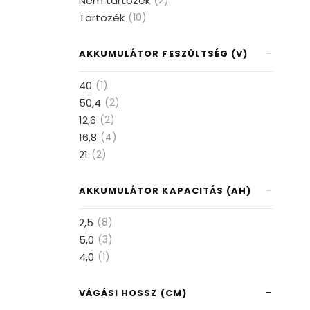
Nem tartozék
(2)
Tartozék
(10)
AKKUMULÁTOR FESZÜLTSÉG (V)
40
(1)
50,4
(2)
12,6
(2)
16,8
(4)
21
(2)
AKKUMULÁTOR KAPACITÁS (AH)
2,5
(8)
5,0
(3)
4,0
(1)
VÁGÁSI HOSSZ (CM)