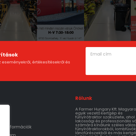
rítások
 eseményekről, értékesítésekről és
Rólunk
A Farmer Hungary Kft. Magyar
m
egyik vezető kertgép és
fűnyírótraktor szaküzlete, ahol
lakossági és professzionális v
számára kínálunk széles válas
tási információk
fűnyírótraktorokból, lombfúvók
láncfűrészekből és más kertg
védelem