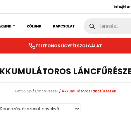
info@fa
Products
search
ÉKEINK
RÓLUNK
KAPCSOLAT
TELEFONOS ÜGYFÉLSZOLGÁLAT
KKUMULÁTOROS LÁNCFŰRÉSZ
Kezdőlap
/
Láncfűrészek
/ Akkumulátoros láncfűrészek