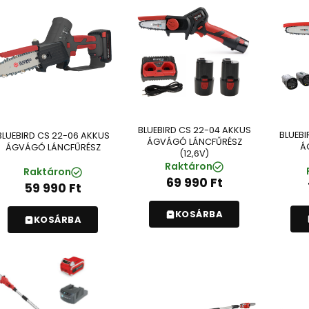
BLUEBIRD CS 22-04 AKKUS
BLUEBI
BLUEBIRD CS 22-06 AKKUS
ÁGVÁGÓ LÁNCFŰRÉSZ
Á
ÁGVÁGÓ LÁNCFŰRÉSZ
(12,6V)
Raktáron
Raktáron
69 990
Ft
59 990
Ft
KOSÁRBA
KOSÁRBA