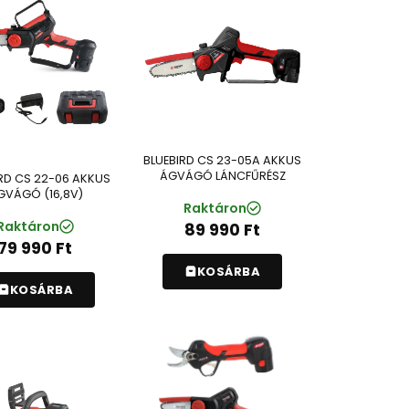
BLUEBIRD CS 23-05A AKKUS
ÁGVÁGÓ LÁNCFŰRÉSZ
RD CS 22-06 AKKUS
GVÁGÓ (16,8V)
Raktáron
Raktáron
89 990
Ft
79 990
Ft
KOSÁRBA
KOSÁRBA