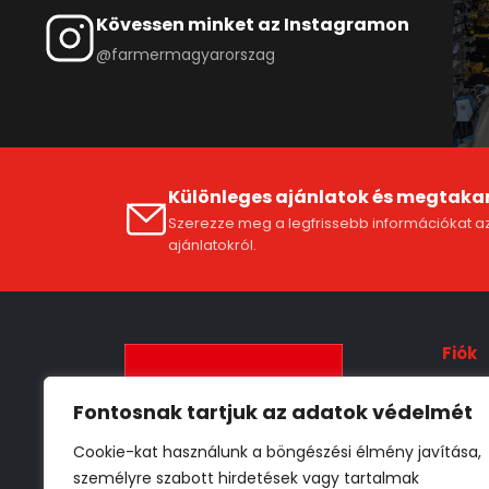
Kövessen minket az Instagramon
@farmermagyarorszag
Különleges ajánlatok és megtaka
Szerezze meg a legfrissebb információkat az
ajánlatokról.
Fiók
Fióko
Fontosnak tartjuk az adatok védelmét
ÁSZF
Cookie-kat használunk a böngészési élmény javítása,
Szállí
személyre szabott hirdetések vagy tartalmak
Adat