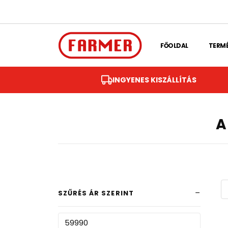
Skip to main content
FŐOLDAL
TERM
INGYENES KISZÁLLÍTÁS
A
SZŰRÉS ÁR SZERINT