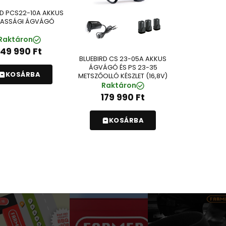
RD PCS22-10A AKKUS
ASSÁGI ÁGVÁGÓ
Raktáron
149 990
Ft
BLUEBIRD CS 23-05A AKKUS
ÁGVÁGÓ ÉS PS 23-35
KOSÁRBA
METSZŐOLLÓ KÉSZLET (16,8V)
Raktáron
179 990
Ft
KOSÁRBA