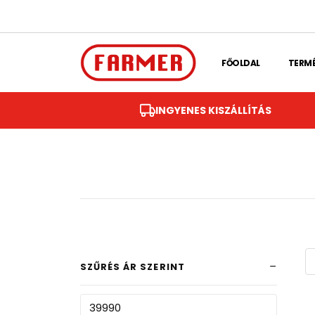
Skip to main content
FŐOLDAL
TERM
INGYENES KISZÁLLÍTÁS
SZŰRÉS ÁR SZERINT