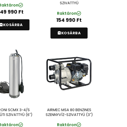
SZIVATTYÚ
Raktáron
149 990
Ft
Raktáron
154 990
Ft
KOSÁRBA
KOSÁRBA
RONI SCMX 3-4/S
AIRMEC MSA 80 BENZINES
TI SZIVATTYÚ (6″)
SZENNYVÍZ-SZIVATTYÚ (3″)
Raktáron
Raktáron