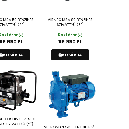
C MSA 50 BENZINES
AIRMEC MSA 80 BENZINES
ZIVATTYÚ (2″)
SZIVATTYÚ (3″)
Raktáron
Raktáron
99 990
Ft
119 990
Ft
KOSÁRBA
KOSÁRBA
RD KOSHIN SEV-50X
NES SZIVATTYÚ (2″)
SPERONI CM 45 CENTRIFUGÁL