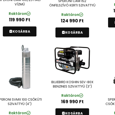
SPERONI CAM 152
VÍZMŰ
ÖNFELSZÍVÓ KERTI SZIVATTYÚ
Raktáron
Raktáron
119 990
Ft
124 990
Ft
KOSÁRBA
KOSÁRBA
BLUEBIRD KOSHIN SEV-80X
BENZINES SZIVATTYÚ (3″)
Raktáron
PERONI SVMX 100 CSŐKÚTI
SPE
169 990
Ft
SZIVATTYÚ (4″)
CSŐKÚ
Raktáron
KOSÁRBA