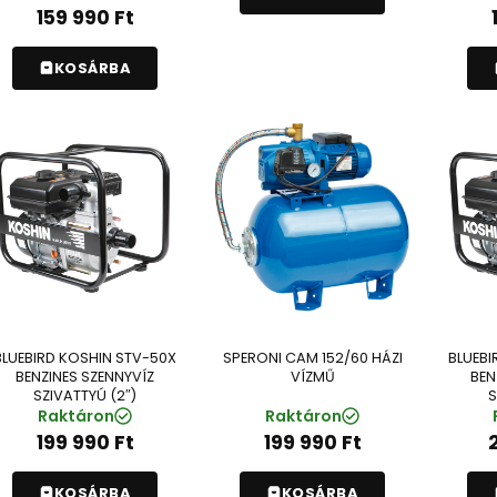
159 990
Ft
KOSÁRBA
BLUEBIRD KOSHIN STV-50X
SPERONI CAM 152/60 HÁZI
BLUEBI
BENZINES SZENNYVÍZ
VÍZMŰ
BEN
SZIVATTYÚ (2″)
S
Raktáron
Raktáron
199 990
Ft
199 990
Ft
KOSÁRBA
KOSÁRBA