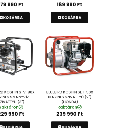
179 990
Ft
189 990
Ft
KOSÁRBA
KOSÁRBA
RD KOSHIN STV-80X
BLUEBIRD KOSHIN SEH-50X
ZINES SZENNYVÍZ
BENZINES SZIVATTYÚ (2″)
ZIVATTYÚ (3″)
(HONDA)
Raktáron
Raktáron
229 990
Ft
239 990
Ft
KOSÁRBA
KOSÁRBA