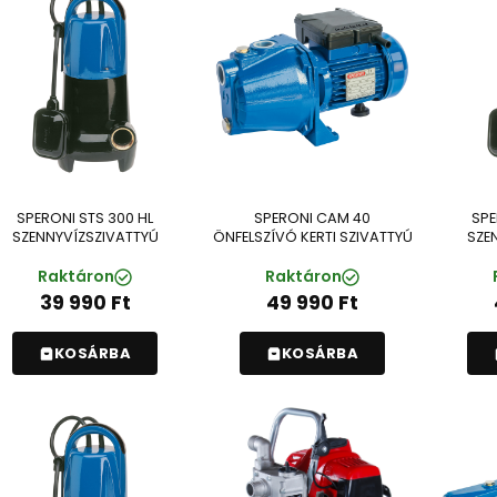
SPERONI STS 300 HL
SPERONI CAM 40
SPE
SZENNYVÍZSZIVATTYÚ
ÖNFELSZÍVÓ KERTI SZIVATTYÚ
SZE
Raktáron
Raktáron
39 990
Ft
49 990
Ft
KOSÁRBA
KOSÁRBA