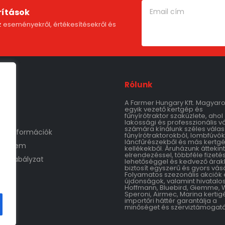
rítások
 eseményekről, értékesítésekről és
Rólunk
A Farmer Hungary Kft. Magyar
m
egyik vezető kertgép és
fűnyírótraktor szaküzlete, ahol
lakossági és professzionális v
számára kínálunk széles válas
tási információk
fűnyírótraktorokból, lombfúvók
láncfűrészekből és más kertg
védelem
kellékekből. Áruházunk áttekin
elrendezéssel, többféle fizetés
áruszabályzat
lehetőséggel és kedvező árak
biztosít egyszerű és gyors vásá
Folyamatos szezonális akciók 
újdonságok, valamint hivatalo
Hoffmann, Bluebird, Giemme, 
Speroni, Airmec, Marina kertig
importőri háttér garantálja a
minőséget és szerviztámogatá