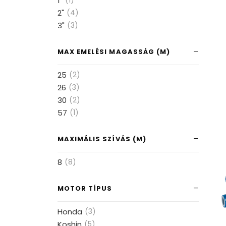
1"
(1)
2"
(4)
3"
(3)
MAX EMELÉSI MAGASSÁG (M)
25
(2)
26
(3)
30
(2)
57
(1)
MAXIMÁLIS SZÍVÁS (M)
8
(8)
MOTOR TÍPUS
Honda
(3)
Koshin
(5)