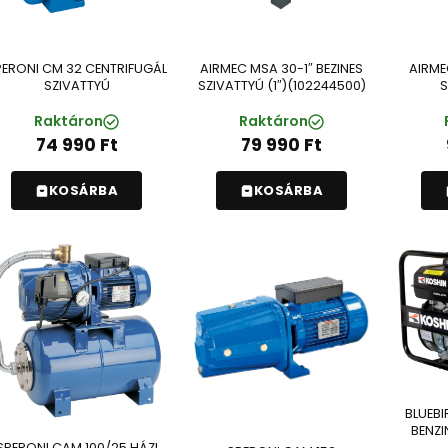
PERONI CM 32 CENTRIFUGÁL
AIRMEC MSA 30-1″ BEZINES
AIRME
SZIVATTYÚ
SZIVATTYÚ (1″)(102244500)
S
Raktáron
Raktáron
74 990
Ft
79 990
Ft
KOSÁRBA
KOSÁRBA
BLUEBI
BENZI
SPERONI CAM 100/25 HÁZI