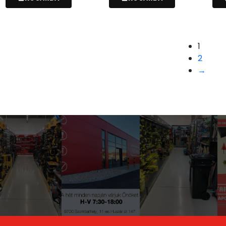
1
2
→