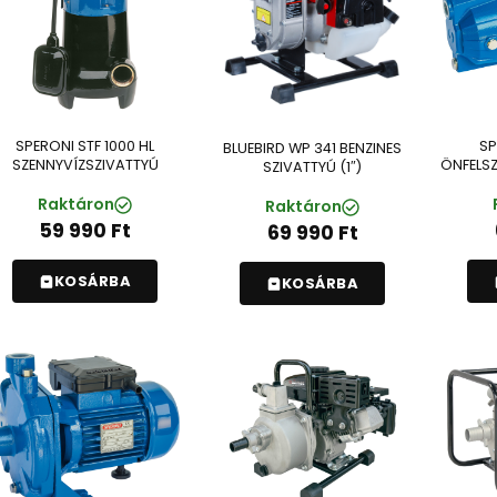
SPERONI STF 1000 HL
SP
BLUEBIRD WP 341 BENZINES
SZENNYVÍZSZIVATTYÚ
ÖNFELSZ
SZIVATTYÚ (1″)
Raktáron
Raktáron
59 990
Ft
69 990
Ft
KOSÁRBA
KOSÁRBA