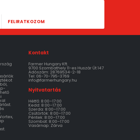
FELIRATKOZOM
Kontakt
ország
Farmer Hungary Kft.
9700 Szombathely 11-es Huszár Út 147
Adószám: 28769534-2-18
ásárlók
Tel: 06-70-795-3769
ztékot
info@farmerhungary.hu
ból,
ép-
Nyitvatartás
thető
i
kal
Hétfő: 8:00–17:00
rlást.
Kedd: 8:00–17:00
és
Szerda: 8:00–17:00
s
Csütörtök: 8:00–17:00
Wortex,
Péntek: 8:00–17:00
ép
Szombat: 8:00–17:00
Vasárnap: Zárva
st.