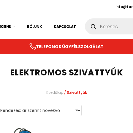
info@fa
Products
search
ÉKEINK
RÓLUNK
KAPCSOLAT
TELEFONOS ÜGYFÉLSZOLGÁLAT
ELEKTROMOS SZIVATTYÚK
Kezdőlap
/ Szivattyúk