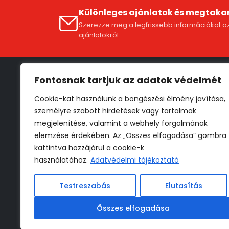
Különleges ajánlatok és megtaka
Szerezze meg a legfrissebb információkat az
ajánlatokról.
Fontosnak tartjuk az adatok védelmét
Fiók
Cookie-kat használunk a böngészési élmény javítása,
Fióko
személyre szabott hirdetések vagy tartalmak
ÁSZF
megjelenítése, valamint a webhely forgalmának
Szállí
elemzése érdekében. Az „Összes elfogadása” gombra
kattintva hozzájárul a cookie-k
Adat
használatához.
Adatvédelmi tájékoztató
Vissz
Testreszabás
Elutasítás
* 30 000 Ft -tól
Összes elfogadása
** Részletekről az ÁSZF-ben
tájékozódhat