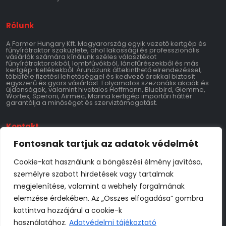
Rólunk
A Farmer Hungary Kft. Magyarország egyik vezető kertgép és
fűnyírótraktor szaküzlete, ahol lakossági és professzionális
vásárlók számára kínálunk széles választékot
fűnyírótraktorokból, lombfúvókból, láncfűrészekből és más
kertgép-kellékekből. Áruházunk áttekinthető elrendezéssel,
többféle fizetési lehetőséggel és kedvező árakkal biztosít
egyszerű és gyors vásárlást. Folyamatos szezonális akciók és
újdonságok, valamint hivatalos Hoffmann, Bluebird, Giemme,
Wortex, Speroni, Airmec, Marina kertigép importőri háttér
garantálja a minőséget és szerviztámogatást.
Kontakt
Fontosnak tartjuk az adatok védelmét
Farmer Hungary Kft.
9700 Szombathely 11-es Huszár Út 147
Adószám: 28769534-2-18
Cookie-kat használunk a böngészési élmény javítása,
Tel: 06-70-795-3769
info@farmerhungary.hu
személyre szabott hirdetések vagy tartalmak
megjelenítése, valamint a webhely forgalmának
Nyitvatartás
elemzése érdekében. Az „Összes elfogadása” gombra
Hétfő: 8:00–17:00
kattintva hozzájárul a cookie-k
Kedd: 8:00–17:00
Szerda: 8:00–17:00
használatához.
Adatvédelmi tájékoztató
Csütörtök: 8:00–17:00