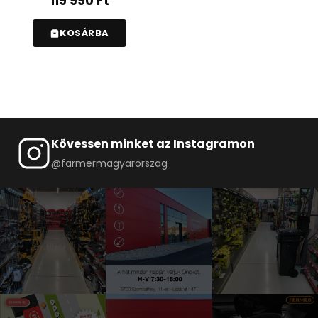
119 990
Ft
KOSÁRBA
Kövessen minket az Instagramon
@farmermagyarorszag