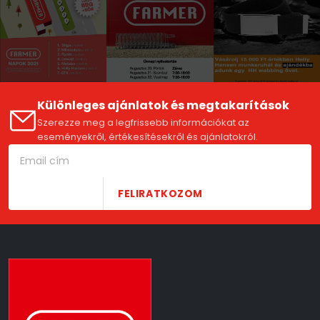
Különleges ajánlatok és megtakarítások
Szerezze meg a legfrissebb információkat az
eseményekről, értékesítésekről és ajánlatokról.
FELIRATKOZOM