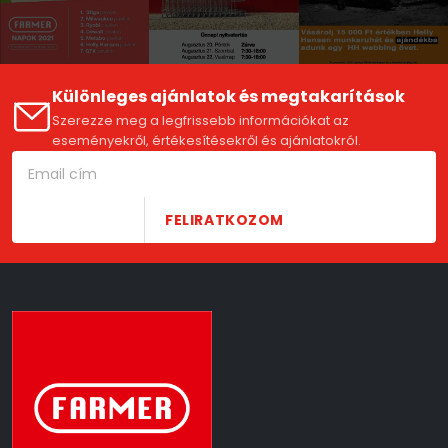
Különleges ajánlatok és megtakarítások
Szerezze meg a legfrissebb információkat az
eseményekről, értékesítésekről és ajánlatokról.
FELIRATKOZOM