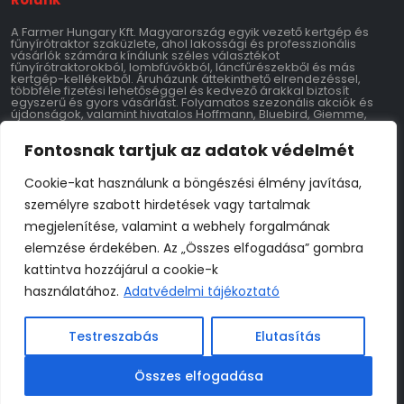
A Farmer Hungary Kft. Magyarország egyik vezető kertgép és
fűnyírótraktor szaküzlete, ahol lakossági és professzionális
vásárlók számára kínálunk széles választékot
fűnyírótraktorokból, lombfúvókból, láncfűrészekből és más
kertgép-kellékekből. Áruházunk áttekinthető elrendezéssel,
többféle fizetési lehetőséggel és kedvező árakkal biztosít
egyszerű és gyors vásárlást. Folyamatos szezonális akciók és
újdonságok, valamint hivatalos Hoffmann, Bluebird, Giemme,
Wortex, Speroni, Airmec, Marina kertigép importőri háttér
garantálja a minőséget és szerviztámogatást.
Fontosnak tartjuk az adatok védelmét
Kontakt
Cookie-kat használunk a böngészési élmény javítása,
személyre szabott hirdetések vagy tartalmak
Farmer Hungary Kft.
9700 Szombathely 11-es Huszár Út 147
megjelenítése, valamint a webhely forgalmának
Adószám: 28769534-2-18
Tel: 06-70-795-3769
elemzése érdekében. Az „Összes elfogadása” gombra
info@farmerhungary.hu
kattintva hozzájárul a cookie-k
Nyitvatartás
használatához.
Adatvédelmi tájékoztató
Hétfő: 8:00–17:00
Kedd: 8:00–17:00
Testreszabás
Elutasítás
Szerda: 8:00–17:00
Csütörtök: 8:00–17:00
Péntek: 8:00–17:00
Összes elfogadása
Szombat: 8:00–17:00
Vasárnap: Zárva