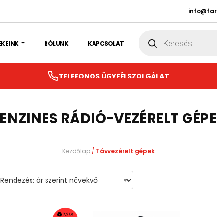
info@fa
Products
search
ÉKEINK
RÓLUNK
KAPCSOLAT
TELEFONOS ÜGYFÉLSZOLGÁLAT
ENZINES RÁDIÓ-VEZÉRELT GÉP
Kezdőlap
/ Távvezérelt gépek