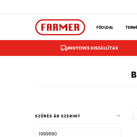
Skip to main content
FŐOLDAL
TERM
INGYENES KISZÁLLÍTÁS
B
SZŰRÉS ÁR SZERINT