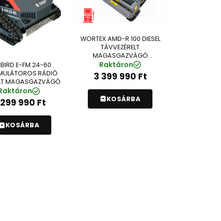
WORTEX AMD-R 100 DIESEL
TÁVVEZÉRELT
MAGASGAZVÁGÓ
(SI2428520)
Raktáron
EBIRD E-FM 24-60
MULÁTOROS RÁDIÓ
3 399 990
Ft
ELT MAGASGAZVÁGÓ
Raktáron
KOSÁRBA
 299 990
Ft
KOSÁRBA