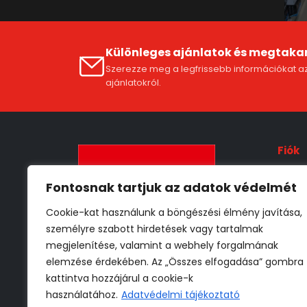
Különleges ajánlatok és megtaka
Szerezze meg a legfrissebb információkat az
ajánlatokról.
Fiók
Fióko
Fontosnak tartjuk az adatok védelmét
ÁSZF
Cookie-kat használunk a böngészési élmény javítása,
Szállí
személyre szabott hirdetések vagy tartalmak
Adat
megjelenítése, valamint a webhely forgalmának
Vissz
elemzése érdekében. Az „Összes elfogadása” gombra
kattintva hozzájárul a cookie-k
használatához.
Adatvédelmi tájékoztató
* 30 000 Ft -tól