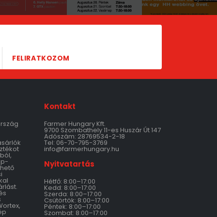
FELIRATKOZOM
Kontakt
ország
Farmer Hungary Kft.
9700 Szombathely 11-es Huszár Út 147
Adószám: 28769534-2-18
ásárlók
Tel: 06-70-795-3769
ztékot
info@farmerhungary.hu
ból,
ép-
Nyitvatartás
thető
i
kal
Hétfő: 8:00–17:00
rlást.
Kedd: 8:00–17:00
és
Szerda: 8:00–17:00
s
Csütörtök: 8:00–17:00
Wortex,
Péntek: 8:00–17:00
ép
Szombat: 8:00–17:00