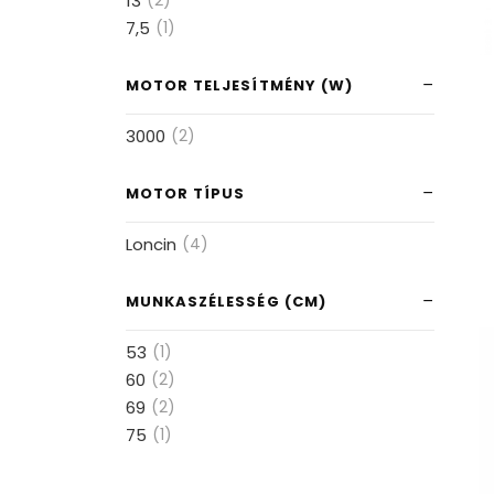
13
(2)
7,5
(1)
MOTOR TELJESÍTMÉNY (W)
3000
(2)
MOTOR TÍPUS
Loncin
(4)
MUNKASZÉLESSÉG (CM)
53
(1)
60
(2)
69
(2)
75
(1)