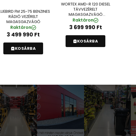
WORTEX AMD-R 120 DIESEL
TÁVVEZÉRELT
LUEBIRD FM 25-75 BENZINES
MAGASGAZVÁGÓ
RÁDIÓ VEZÉRELT
(SI2428530)
Raktáron
MAGASGAZVÁGÓ
3 699 990
Ft
Raktáron
3 499 990
Ft
KOSÁRBA
KOSÁRBA