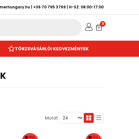
rmerhungary.hu
|
+36 70 795 3769
| H-SZ: 08:00-17:00
0
TÖRZSVÁSÁRLÓI KEDVEZMÉNYEK
EK
Mutat