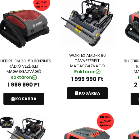
WORTEX AMD-R 80
TÁVVEZÉRELT
LUEBIRD FM 23-53 BENZINES
BLUEBIR
MAGASGAZVÁGÓ
RÁDIÓ VEZÉRELT
R
(SI2428500)
Raktáron
MAGASGAZVÁGÓ
M
Raktáron
1 999 990
Ft
1 999 990
Ft
2
KOSÁRBA
KOSÁRBA