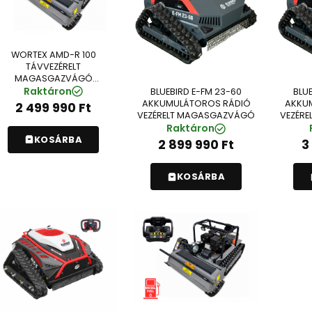
WORTEX AMD-R 100
TÁVVEZÉRELT
MAGASGAZVÁGÓ
(SI2428510)
Raktáron
BLUEBIRD E-FM 23-60
BLU
AKKUMULÁTOROS RÁDIÓ
AKKU
2 499 990
Ft
VEZÉRELT MAGASGAZVÁGÓ
VEZÉR
Raktáron
KOSÁRBA
2 899 990
Ft
3
KOSÁRBA