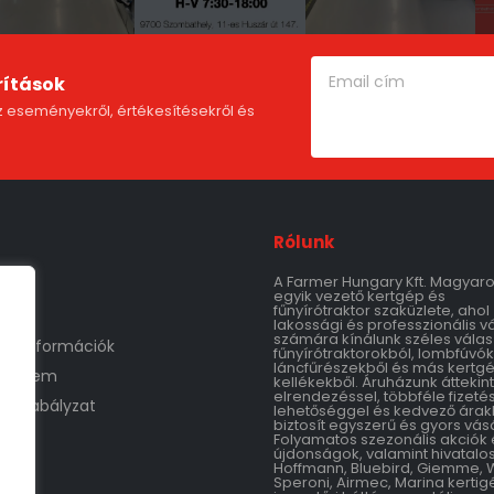
rítások
 eseményekről, értékesítésekről és
Rólunk
A Farmer Hungary Kft. Magyar
m
egyik vezető kertgép és
fűnyírótraktor szaküzlete, ahol
lakossági és professzionális v
számára kínálunk széles válas
tási információk
fűnyírótraktorokból, lombfúvók
láncfűrészekből és más kertg
védelem
kellékekből. Áruházunk áttekin
elrendezéssel, többféle fizetés
áruszabályzat
lehetőséggel és kedvező árak
biztosít egyszerű és gyors vásá
Folyamatos szezonális akciók 
újdonságok, valamint hivatalo
Hoffmann, Bluebird, Giemme, 
Speroni, Airmec, Marina kertig