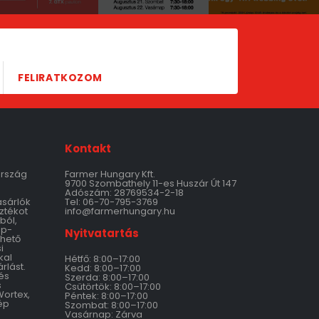
FELIRATKOZOM
Kontakt
ország
Farmer Hungary Kft.
9700 Szombathely 11-es Huszár Út 147
Adószám: 28769534-2-18
ásárlók
Tel: 06-70-795-3769
ztékot
info@farmerhungary.hu
ból,
ép-
Nyitvatartás
thető
i
kal
Hétfő: 8:00–17:00
rlást.
Kedd: 8:00–17:00
és
Szerda: 8:00–17:00
s
Csütörtök: 8:00–17:00
Wortex,
Péntek: 8:00–17:00
ép
Szombat: 8:00–17:00
Vasárnap: Zárva