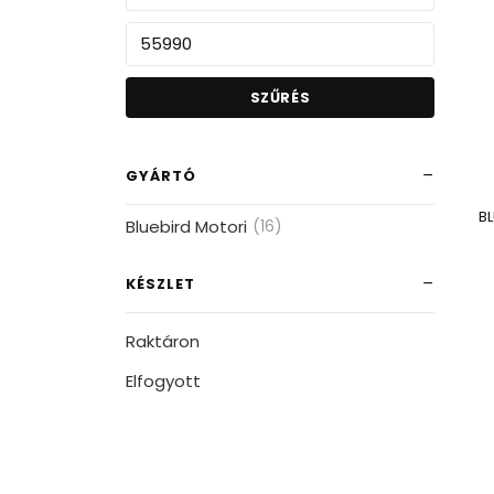
SZŰRÉS
GYÁRTÓ
BL
Bluebird Motori
(16)
KÉSZLET
Raktáron
Elfogyott