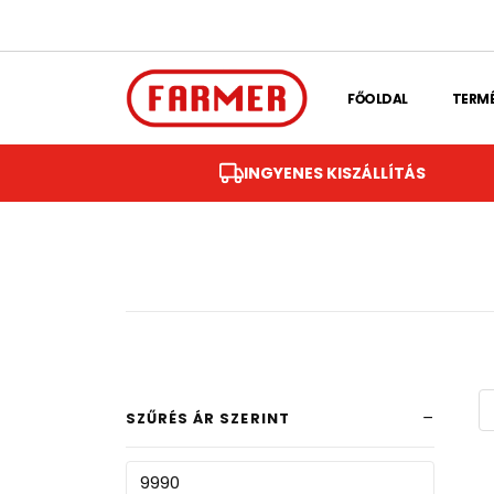
Skip to main content
FŐOLDAL
TERM
INGYENES KISZÁLLÍTÁS
SZŰRÉS ÁR SZERINT