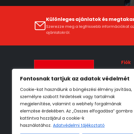
Különleges ajánlatok és megtaka
Szerezze meg a legfrissebb információkat az
ajánlatokról.
Fiók
Fióko
Fontosnak tartjuk az adatok védelmét
ÁSZF
Cookie-kat használunk a böngészési élmény javítása,
Szállí
személyre szabott hirdetések vagy tartalmak
Adat
megjelenítése, valamint a webhely forgalmának
Vissz
elemzése érdekében. Az „Összes elfogadása” gombra
kattintva hozzájárul a cookie-k
használatához.
Adatvédelmi tájékoztató
* 30 000 Ft -tól