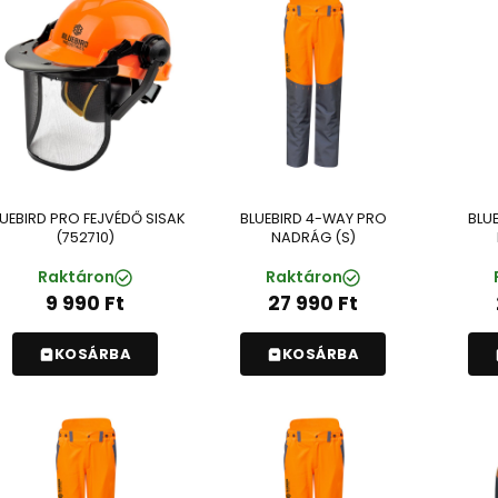
UEBIRD PRO FEJVÉDŐ SISAK
BLUEBIRD 4-WAY PRO
BLU
(752710)
NADRÁG (S)
Raktáron
Raktáron
9 990
Ft
27 990
Ft
KOSÁRBA
KOSÁRBA