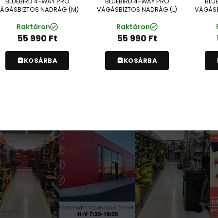
BLUEBIRD 4-WAY PRO
BLUEBIRD 4-WAY PRO
BLU
ÁGÁSBIZTOS NADRÁG (M)
VÁGÁSBIZTOS NADRÁG (L)
VÁGÁSB
Raktáron
Raktáron
55 990
Ft
55 990
Ft
KOSÁRBA
KOSÁRBA