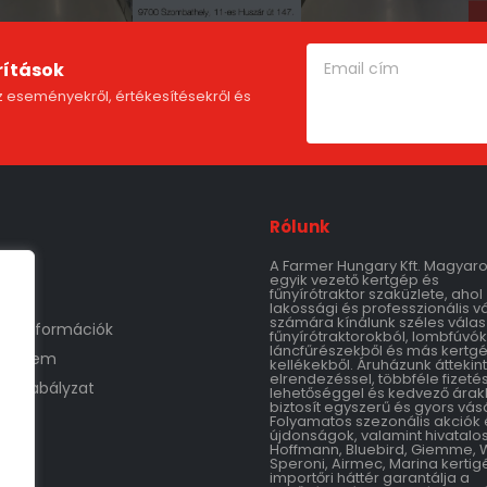
rítások
 eseményekről, értékesítésekről és
Rólunk
A Farmer Hungary Kft. Magyar
m
egyik vezető kertgép és
fűnyírótraktor szaküzlete, ahol
lakossági és professzionális v
számára kínálunk széles válas
tási információk
fűnyírótraktorokból, lombfúvók
láncfűrészekből és más kertg
védelem
kellékekből. Áruházunk áttekin
elrendezéssel, többféle fizetés
áruszabályzat
lehetőséggel és kedvező árak
biztosít egyszerű és gyors vásá
Folyamatos szezonális akciók 
újdonságok, valamint hivatalo
Hoffmann, Bluebird, Giemme, 
Speroni, Airmec, Marina kertig
importőri háttér garantálja a