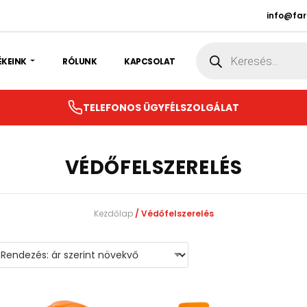
info@fa
Products
search
ÉKEINK
RÓLUNK
KAPCSOLAT
TELEFONOS ÜGYFÉLSZOLGÁLAT
VÉDŐFELSZERELÉS
Kezdőlap
/ Védőfelszerelés