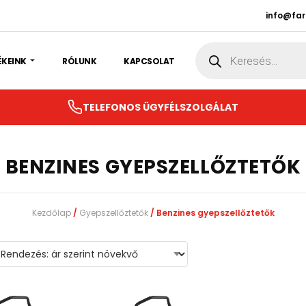
info@fa
Products
search
ÉKEINK
RÓLUNK
KAPCSOLAT
TELEFONOS ÜGYFÉLSZOLGÁLAT
BENZINES GYEPSZELLŐZTETŐK
Kezdőlap
/
Gyepszellőztetők
/ Benzines gyepszellőztetők