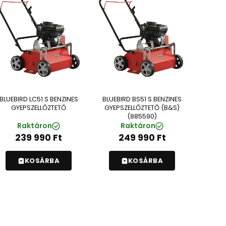
BLUEBIRD LC51 S BENZINES
BLUEBIRD BS51 S BENZINES
GYEPSZELLŐZTETŐ
GYEPSZELLŐZTETŐ (B&S)
(885590)
Raktáron
Raktáron
239 990
Ft
249 990
Ft
KOSÁRBA
KOSÁRBA