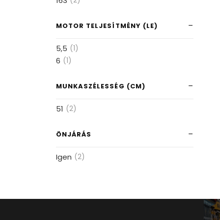
163
(2)
MOTOR TELJESÍTMÉNY (LE)
5,5
(1)
6
(1)
MUNKASZÉLESSÉG (CM)
51
(2)
ÖNJÁRÁS
Igen
(2)