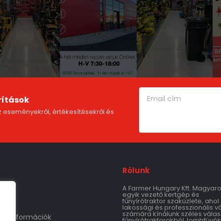
rítások
 eseményekről, értékesítésekről és
Rólunk
A Farmer Hungary Kft. Magyar
m
egyik vezető kertgép és
fűnyírótraktor szaküzlete, ahol
lakossági és professzionális v
számára kínálunk széles válas
tási információk
fűnyírótraktorokból, lombfúvók