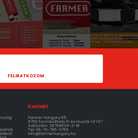
FELIRATKOZOM
Kontakt
ország
Farmer Hungary Kft.
9700 Szombathely 11-es Huszár Út 147
Adószám: 28769534-2-18
ásárlók
Tel: 06-70-795-3769
ztékot
info@farmerhungary.hu
ból,