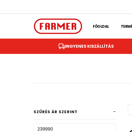
Skip to main content
FŐOLDAL
TERM
INGYENES KISZÁLLÍTÁS
SZŰRÉS ÁR SZERINT