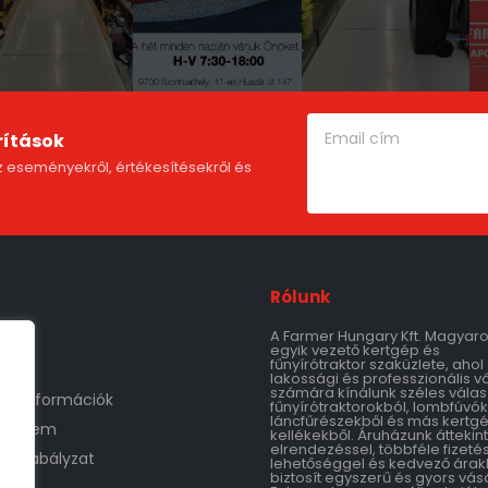
rítások
 eseményekről, értékesítésekről és
Rólunk
A Farmer Hungary Kft. Magyar
m
egyik vezető kertgép és
fűnyírótraktor szaküzlete, ahol
lakossági és professzionális v
számára kínálunk széles válas
tási információk
fűnyírótraktorokból, lombfúvók
láncfűrészekből és más kertg
védelem
kellékekből. Áruházunk áttekin
elrendezéssel, többféle fizetés
áruszabályzat
lehetőséggel és kedvező árak
biztosít egyszerű és gyors vásá