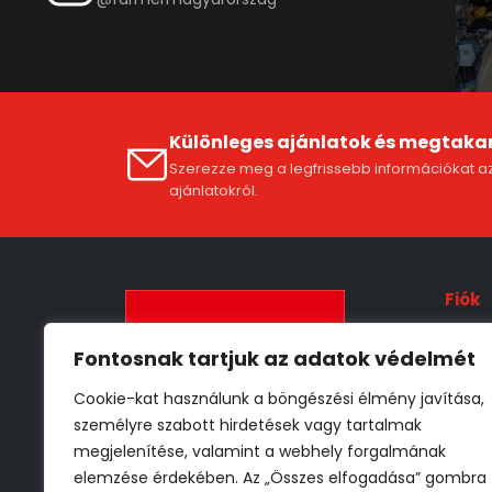
Különleges ajánlatok és megtaka
Szerezze meg a legfrissebb információkat az
ajánlatokról.
Fiók
Fióko
Fontosnak tartjuk az adatok védelmét
ÁSZF
Cookie-kat használunk a böngészési élmény javítása,
Szállí
személyre szabott hirdetések vagy tartalmak
Adat
megjelenítése, valamint a webhely forgalmának
Vissz
elemzése érdekében. Az „Összes elfogadása” gombra