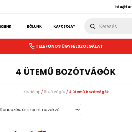
info@fa
Products
search
ÉKEINK
RÓLUNK
KAPCSOLAT
TELEFONOS ÜGYFÉLSZOLGÁLAT
4 ÜTEMŰ BOZÓTVÁGÓK
Kezdőlap
/
Bozótvágók
/ 4 ütemű bozótvágók