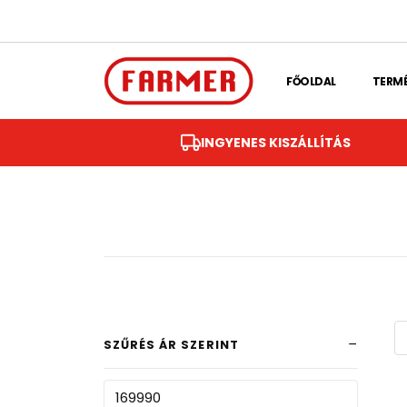
Skip to main content
FŐOLDAL
TERM
INGYENES KISZÁLLÍTÁS
SZŰRÉS ÁR SZERINT