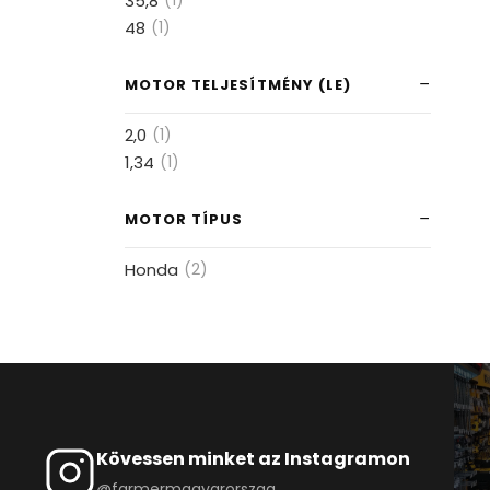
35,8
(1)
48
(1)
MOTOR TELJESÍTMÉNY (LE)
2,0
(1)
1,34
(1)
MOTOR TÍPUS
Honda
(2)
Kövessen minket az Instagramon
@farmermagyarorszag