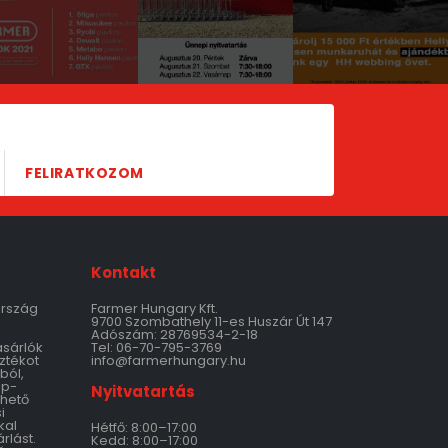
FELIRATKOZOM
Kontakt
ország
Farmer Hungary Kft.
9700 Szombathely 11-es Huszár Út 147
Adószám: 28769534-2-18
ásárlók
Tel: 06-70-795-3769
ztékot
info@farmerhungary.hu
ból,
ép-
Nyitvatartás
thető
i
kal
Hétfő: 8:00–17:00
rlást.
Kedd: 8:00–17:00