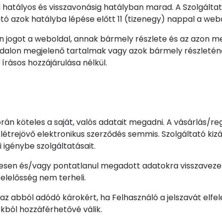
ól hatályos és visszavonásig hatályban marad. A Szolgálta
tó azok hatályba lépése előtt 11 (tizenegy) nappal a webo
 jogot a weboldal, annak bármely részlete és az azon me
ldalon megjelenő tartalmak vagy azok bármely részletének
írásos hozzájárulása nélkül.
orán köteles a saját, valós adatait megadni. A vásárlás/r
trejövő elektronikus szerződés semmis. Szolgáltató kizá
igénybe szolgáltatásait.
vesen és/vagy pontatlanul megadott adatokra visszavezeth
lelősség nem terheli.
az abból adódó károkért, ha Felhasználó a jelszavát elfele
kból hozzáférhetővé válik.