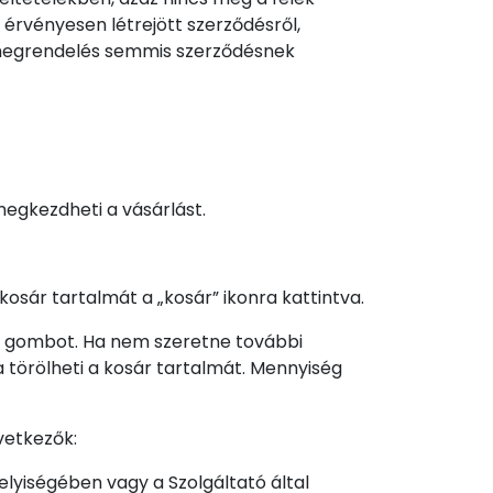
érvényesen létrejött szerződésről,
t megrendelés semmis szerződésnek
megkezdheti a vásárlást.
osár tartalmát a „kosár” ikonra kattintva.
lő gombot. Ha nem szeretne további
a törölheti a kosár tartalmát. Mennyiség
övetkezők:
elyiségében vagy a Szolgáltató által