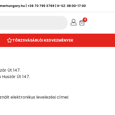
rmerhungary.hu
|
+36 70 795 3769
| H-SZ: 08:00-17:00
0
TÖRZSVÁSÁRLÓI KEDVEZMÉNYEK
zár Út 147.
 Huszár Út 147.
ált elektronikus levelezési címei: