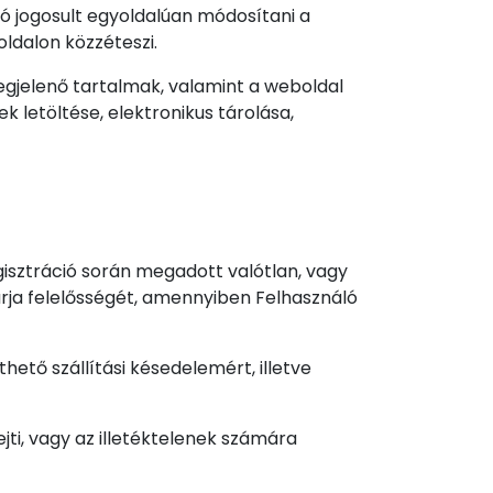
tó jogosult egyoldalúan módosítani a
ldalon közzéteszi.
gjelenő tartalmak, valamint a weboldal
 letöltése, elektronikus tárolása,
egisztráció során megadott valótlan, vagy
rja felelősségét, amennyiben Felhasználó
ető szállítási késedelemért, illetve
jti, vagy az illetéktelenek számára