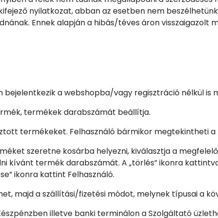
fejező nyilatkozat, abban az esetben nem beszélhetünk 
dnának. Ennek alapján a hibás/téves áron visszaigazol
n bejelentkezik a webshopba/vagy regisztráció nélkül is 
ermék, termékek darabszámát beállítja.
ztott termékeket. Felhasználó bármikor megtekintheti a k
éket szeretne kosárba helyezni, kiválasztja a megfele
ni kívánt termék darabszámát. A „törlés” ikonra kattintv
se” ikonra kattint Felhasználó.
ímet, majd a szállítási/fizetési módot, melynek típusai a k
Készpénzben illetve banki terminálon a Szolgáltató üzleth