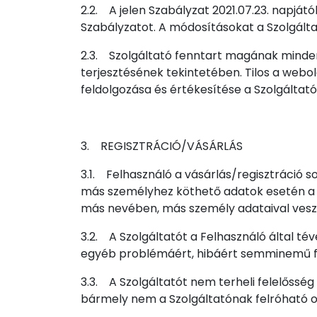
2.2. A jelen Szabályzat 2021.07.23. napját
Szabályzatot. A módosításokat a Szolgálta
2.3. Szolgáltató fenntart magának minden
terjesztésének tekintetében. Tilos a webo
feldolgozása és értékesítése a Szolgáltató 
3. REGISZTRÁCIÓ/VÁSÁRLÁS
3.1. Felhasználó a vásárlás/regisztráció s
más személyhez köthető adatok esetén a lé
más nevében, más személy adataival veszi 
3.2. A Szolgáltatót a Felhasználó által té
egyéb problémáért, hibáért semminemű fe
3.3. A Szolgáltatót nem terheli felelősség 
bármely nem a Szolgáltatónak felróható o