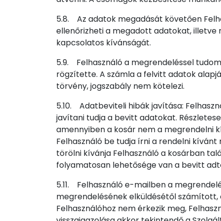
5.8. Az adatok megadását követően Felha
ellenőrizheti a megadott adatokat, illetve
kapcsolatos kívánságát.
5.9. Felhasználó a megrendeléssel tudomásu
rögzítette. A számla a felvitt adatok alapj
törvény, jogszabály nem kötelezi.
5.10. Adatbeviteli hibák javítása: Felhasz
javítani tudja a bevitt adatokat. Részlete
amennyiben a kosár nem a megrendelni kí
Felhasználó be tudja írni a rendelni kívá
törölni kívánja Felhasználó a kosárban tal
folyamatosan lehetősége van a bevitt adto
5.11. Felhasználó e-mailben a megrendelé
megrendelésének elküldésétől számított, a 
Felhasználóhoz nem érkezik meg, Felhaszn
visszaigazolása akkor tekintendő a Szolgá