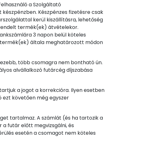
Felhasználó a Szolgáltató
át készpénzben. Készpénzes fizetésre csak
olgálattal kerül kiszállításra, lehetőség
rendelt termék(ek) átvételekor.
bankszámlára 3 napon belül köteles
t a termék(ek) általa meghatározott módon
l nehezebb, több csomagra nem bontható ún.
lyos alvállalkozó futárcég díjszabása
tjuk a jogot a korrekcióra. Ilyen esetben
áló ezt követően még egyszer
et tartalmaz. A számlát (és ha tartozik a
a futár előtt megvizsgálni, és
 sérülés esetén a csomagot nem köteles