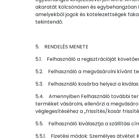
akaratát kölcsönösen és egybehangzóan ki
amelyekből jogok és kötelezettségek faka
tekintendő.
5. RENDELÉS MENETE
5.1. Felhasználó a regisztrációját követőe
5.2. Felhasználó a megvásárolni kívánt t
5.3. Felhasználó kosárba helyezi a kiválas
5.4. Amennyiben Felhasználó további term
terméket vásárolni, ellenőrzi a megvásárol
véglegesítéséhez a „frissítés/kosár frissíté
5.5. Felhasználó kiválasztja a szállítási c
5.5.1. Fizetési módok: Személyes átvétel: 