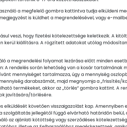
sználó a megfelelő gombra kattintva tudja elküldeni m
 megjegyzést is küldhet a megrendelésével, vagy e-mailbe
l veszi, hogy fizetési kötelezettsége keletkezik. A kitöl
án kerül kiállításra. A rögzített adatokat utólag módosít
náló a megrendelési folyamat lezárása előtt minden esetben
sen: A rendelés során lehetőség van a kosár tartalmának 
vánt mennyiséget tartalmazza, úgy a mennyiség oszlopb
nt mennyiség darabszámát, majd megnyomja a „frissítés/k
álható termékeket, akkor az „törlés” gombra kattint. A r
k javítására/törlésére.
s elküldését követően visszaigazolást kap. Amennyiben e
szolgáltatás jellegétől függő elvárható határidőn belül,
áló az ajánlati kötöttség vagy szerződéses kötelezettsé
ltatóhoz, illetve az Felhasználóhoz megérkezettnek, amik