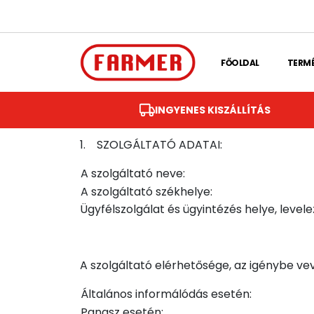
Skip to main content
FŐOLDAL
TERM
INGYENES KISZÁLLÍTÁS
1. SZOLGÁLTATÓ ADATAI:
A szolgáltató neve:
A szolgáltató székhelye:
Ügyfélszolgálat és ügyintézés helye, level
A szolgáltató elérhetősége, az igénybe vev
Általános informálódás esetén:
Panasz esetén: