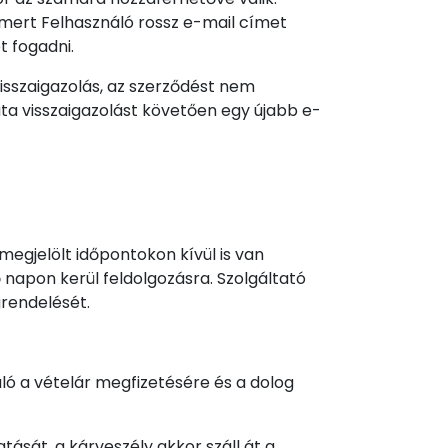
, mert Felhasználó rossz e-mail címet
t fogadni.
isszaigazolás, az szerződést nem
ta visszaigazolást követően egy újabb e-
egjelölt időpontokon kívül is van
napon kerül feldolgozásra. Szolgáltató
grendelését.
ló a vételár megfizetésére és a dolog
tását, a kárveszély akkor száll át a