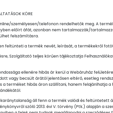
ÁLTATÁSOK KÖRE
 online/személyesen/telefonon rendelhetők meg. A termé
yben előírt áfát, azonban nem tartalmazzák/tartalmazzák 
lhet felszámításra.
feltünteti a termék nevét, leírását, a termékekről fotót
re, Szolgáltató teljes körűen tájékoztatja Felhasználóka
ossága ellenére hibás ár kerül a Webáruház felületére, 
dott vagy becsült árától jelentősen eltérő, esetleg rends
s a terméket hibás áron szállítani, hanem felajánlhatja a
zándékától.
karánytalanság áll fenn a termék valódi és feltüntetett 
vénykönyvről szóló 2013. évi V. törvény (Ptk.) alapján a s
nnyiben a felek nem tudnak megállapodni a szerződéses f