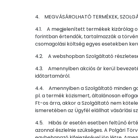
4. MEGVÁSÁROLHATÓ TERMÉKEK, SZOLG
4.1. A megjelenített termékek kizárólag
forintban értendők, tartalmazzák a törvén
csomagolási költség egyes esetekben kerü
4.2. A webshopban Szolgáltató részletesen 
4.3. Amennyiben akciós ár kerül bevezetés
időtartamáról.
4.4. Amennyiben a Szolgáltató minden gond
pl. a termék közismert, általánosan elfoga
Ft-os árra, akkor a Szolgáltató nem kötele
ismeretében az Ügyfél elállhat vásárlási s
4.5. Hibás ár esetén esetben feltűnő érté
azonnal észlelnie szükséges. A Polgári Tör
egybehangzó kifejezésével jön létre. Ame