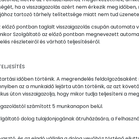
lősségét, ha a visszaigazolás azért nem érkezik meg időben
kjához tartozó tárhely telítettsége miatt nem tud üzenete
z előző pontban taglalt visszaigazolás csupán automata v
 amikor Szolgáltató az előző pontban megnevezett automa
és részleteiről és várható teljesítéséről.
ELJESÍTÉS
artási időben történik. A megrendelés feldolgozásaként m
iben az a munkaidő lejárta után történik, az azt követő 
us úton visszaigazolja, hogy mikor tudja teljesíteni a me
zaigazolástól számított 5 munkanapon belül.
olgáltató dolog tulajdonjogának átruházására, a Felhaszná
asztó, és az eladó vállalja a dolog vevőhöz történő eljutta