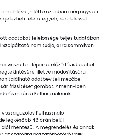
egrendelését, előtte azonban még egyszer
n jelezheti felénk egyéb, rendeléssel
tött adatokat felelőssége teljes tudatában
ani Szolgáltató nem tudja, arra semmilyen
 vissza tud lépni az előző fázisba, ahol
megtekintésére, illetve módosítására,
an található adatbeviteli mezőbe
osár frissítése” gombot. Amennyiben
endelés során a Felhasználónak
 visszaigazolás Felhasználó
 de legkésőbb 48 órán belül
g alól mentesül. A megrendelés és annak
or az számára hozzáférhetővé válik.