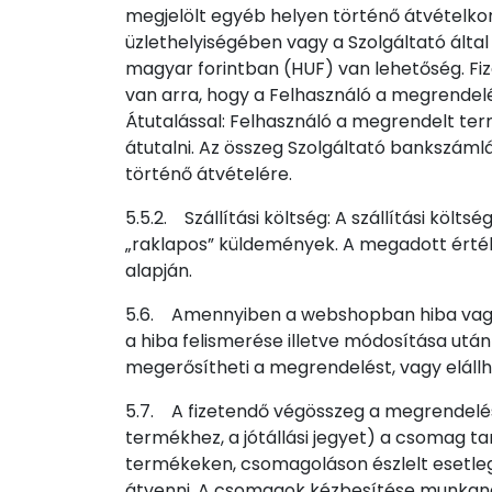
megjelölt egyéb helyen történő átvételkor:
üzlethelyiségében vagy a Szolgáltató álta
magyar forintban (HUF) van lehetőség. Fiz
van arra, hogy a Felhasználó a megrendel
Átutalással: Felhasználó a megrendelt ter
átutalni. Az összeg Szolgáltató bankszám
történő átvételére.
5.5.2. Szállítási költség: A szállítási kö
„raklapos” küldemények. A megadott értékh
alapján.
5.6. Amennyiben a webshopban hiba vagy hi
a hiba felismerése illetve módosítása után
megerősítheti a megrendelést, vagy elállh
5.7. A fizetendő végösszeg a megrendelés 
termékhez, a jótállási jegyet) a csomag ta
termékeken, csomagoláson észlelt esetleg
átvenni. A csomagok kézbesítése munkanap