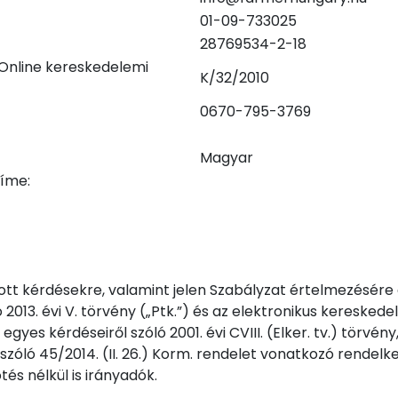
01-09-733025
28769534-2-18
 Online kereskedelemi
K/32/2010
0670-795-3769
Magyar
címe:
tt kérdésekre, valamint jelen Szabályzat értelmezésére 
 2013. évi V. törvény („Ptk.”) és az elektronikus kereskede
es kérdéseiről szóló 2001. évi CVIII. (Elker. tv.) törvény
 szóló 45/2014. (II. 26.) Korm. rendelet vonatkozó rendel
tés nélkül is irányadók.