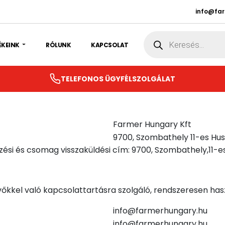
info@fa
Products
search
ÉKEINK
RÓLUNK
KAPCSOLAT
TELEFONOS ÜGYFÉLSZOLGÁLAT
Farmer Hungary Kft
9700, Szombathely 11-es Hus
ezési és csomag visszaküldési cím: 9700, Szombathely,11-es
őkkel való kapcsolattartásra szolgáló, rendszeresen haszn
info@farmerhungary.hu
info@farmerhungary.hu