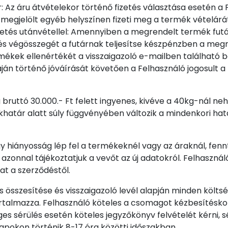
 Az áru átvételekor történő fizetés választása esetén a 
l megjelölt egyéb helyszínen fizeti meg a termék vételár
etés utánvétellel: Amennyiben a megrendelt termék futársz
és végösszegét a futárnak teljesítse készpénzben a meg
mékek ellenértékét a visszaigazoló e-mailben található 
láján történő jóváírását követően a Felhasználó jogosul
ltség bruttó 30.000.- Ft felett ingyenes, kivéve a 40kg-ná
atár alatt súly függvényében változik a mindenkori hatá
ányosság lép fel a termékeknél vagy az áraknál, fenntar
 azonnal tájékoztatjuk a vevőt az új adatokról. Felhaszn
at a szerződéstől.
összesítése és visszaigazoló levél alapján minden költség
rtalmazza. Felhasználó köteles a csomagot kézbesítéskor 
es sérülés esetén köteles jegyzőkönyv felvételét kérni,
okon történik 8-17 óra közötti időszakban.