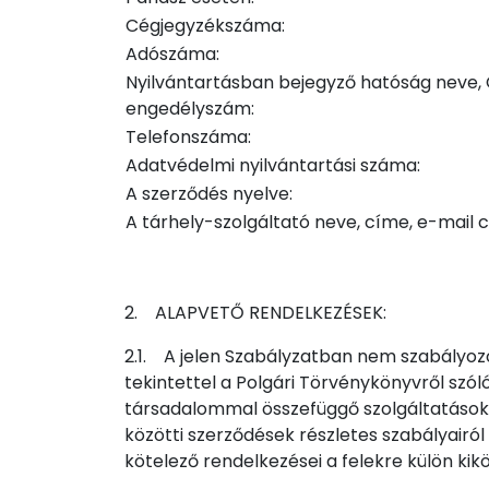
Cégjegyzékszáma:
Adószáma:
Nyilvántartásban bejegyző hatóság neve,
engedélyszám:
Telefonszáma:
Adatvédelmi nyilvántartási száma:
A szerződés nyelve:
A tárhely-szolgáltató neve, címe, e-mail 
2. ALAPVETŐ RENDELKEZÉSEK:
2.1. A jelen Szabályzatban nem szabályozo
tekintettel a Polgári Törvénykönyvről szóló
társadalommal összefüggő szolgáltatások egy
közötti szerződések részletes szabályairól
kötelező rendelkezései a felekre külön kikö