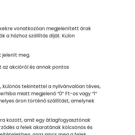
kekre vonatkozóan megjelenített árak
a házhoz szállítás díját. Külön
 jelenít meg.
t az akcióról és annak pontos
különös tekintettel a nyilvánvalóan téves,
zerhiba miatt megjelenő “0” Ft-os vagy “1”
 helyes áron történő szállítást, amelynek
ára között, amit egy átlagfogyasztónak
zerződés a felek akaratának kölcsönös és
eltételekben, azaz nincs meg a felek