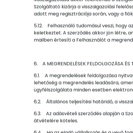
Szolgáltató kizárja a visszaigazolási fele
adott meg regisztrációja során, vagy a fió
5.12. Felhasználó tudomásul veszi, hogy a
keletkeztet. A szerződés akkor jön létre,
mailben értesíti a Felhasználót a megrendel
6. A MEGRENDELÉSEK FELDOLGOZÁSA ÉS T
6.1. A megrendelések feldolgozása nyitvat
lehetőség a megrendelés leadására, amenny
ügyfélszolgálata minden esetben elektronik
6.2. Általános teljesítési határidő, a viss
6.3. Az adásvételi szerződés alapján a Sz
átvételére köteles.
6.4. Ha az eladó vállalkozás és a vevő fogy