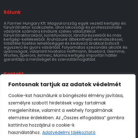
Rólunk
A Farmer Hungary Kft. Magyarország egyik vezető kertgép és
fűnyírótraktor szaküzlete, ahol lakossági és professzionális
vásárlók számára kínálunk széles választékot
fűnyírótraktorokból, lombfúvókból, láncfűrészekből és más
kertgép-kellékekből. Áruházunk áttekinthető elrendezéssel,
többféle fizetési lehetőséggel és kedvező árakkal biztosít
egyszerű és gyors vásárlást. Folyamatos szezonális akciók és
újdonságok, valamint hivatalos Hoffmann, Bluebird, Giemme,
Wortex, Speroni, Airmec, Marina kertigép importőri háttér
garantálja a minőséget és szerviztámogatást.
Kontakt
Fontosnak tartjuk az adatok védelmét
Farmer Hungary Kft.
9700 Szombathely 11-es Huszár Út 147
Adószám: 28769534-2-18
Cookie-kat használunk a böngészési élmény javítása,
Tel: 06-70-795-3769
info@farmerhungary.hu
személyre szabott hirdetések vagy tartalmak
Nyitvatartás
megjelenítése, valamint a webhely forgalmának
elemzése érdekében. Az „Összes elfogadása” gombra
Hétfő: 8:00–17:00
kattintva hozzájárul a cookie-k
Kedd: 8:00–17:00
Szerda: 8:00–17:00
használatához.
Adatvédelmi tájékoztató
Csütörtök: 8:00–17:00
Péntek: 8:00–17:00