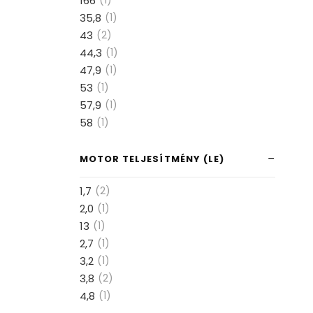
166
(1)
35,8
(1)
43
(2)
44,3
(1)
47,9
(1)
53
(1)
57,9
(1)
58
(1)
MOTOR TELJESÍTMÉNY (LE)
1,7
(2)
2,0
(1)
13
(1)
2,7
(1)
3,2
(1)
3,8
(2)
4,8
(1)