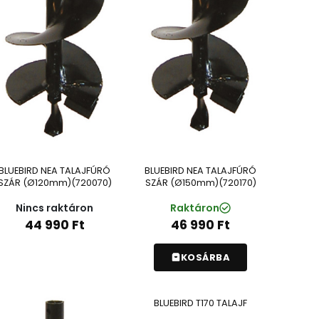
BLUEBIRD NEA TALAJFÚRÓ
BLUEBIRD NEA TALAJFÚRÓ
SZÁR (Ø120mm)(720070)
SZÁR (Ø150mm)(720170)
Nincs raktáron
Raktáron
44 990
Ft
46 990
Ft
KOSÁRBA
BLUEBIRD T170 TALAJF