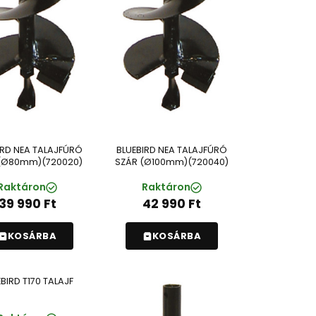
IRD NEA TALAJFÚRÓ
BLUEBIRD NEA TALAJFÚRÓ
(Ø80mm)(720020)
SZÁR (Ø100mm)(720040)
Raktáron
Raktáron
39 990
Ft
42 990
Ft
KOSÁRBA
KOSÁRBA
BIRD T170 TALAJF