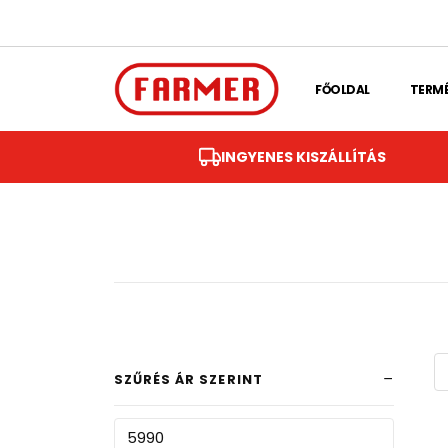
Skip to main content
FŐOLDAL
TERM
INGYENES KISZÁLLÍTÁS
SZŰRÉS ÁR SZERINT