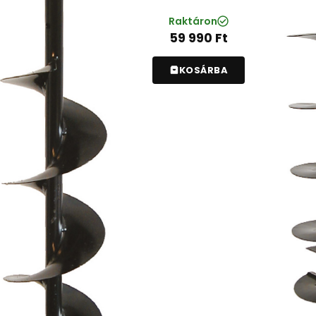
Raktáron
59 990
Ft
KOSÁRBA