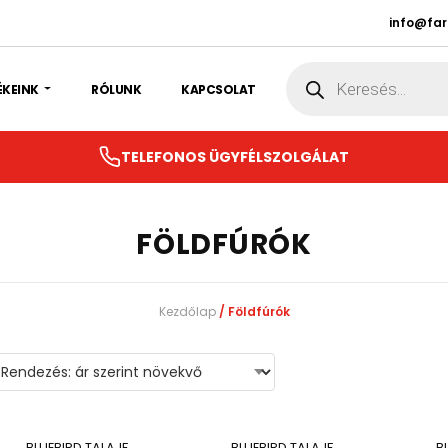
info@fa
Products
search
ÉKEINK
RÓLUNK
KAPCSOLAT
TELEFONOS ÜGYFÉLSZOLGÁLAT
FÖLDFÚRÓK
Kezdőlap
/ Földfúrók
BLUEBIRD TALAJF
BLUEBIRD TALAJF
B