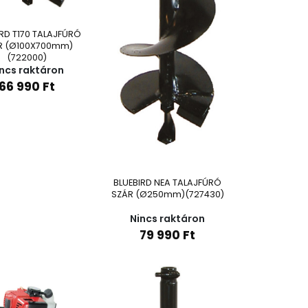
IRD T170 TALAJFÚRÓ
R (Ø100X700mm)
(722000)
ncs raktáron
66 990
Ft
BLUEBIRD NEA TALAJFÚRÓ
SZÁR (Ø250mm)(727430)
Nincs raktáron
79 990
Ft