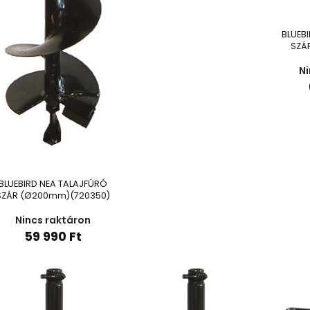
BLUEB
SZÁ
Ni
BLUEBIRD NEA TALAJFÚRÓ
SZÁR (Ø200mm)(720350)
Nincs raktáron
59 990
Ft