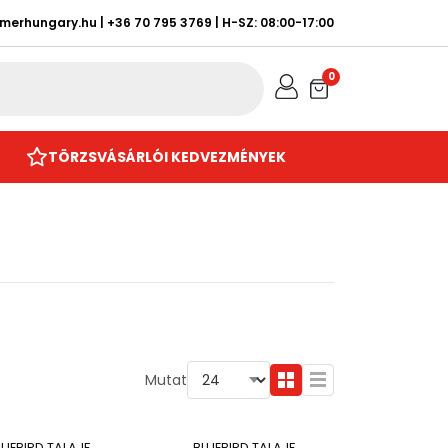
rmerhungary.hu
|
+36 70 795 3769
| H-SZ: 08:00-17:00
0
TÖRZSVÁSÁRLÓI KEDVEZMÉNYEK
Mutat
LUEBIRD TALAJF
BLUEBIRD TALAJF