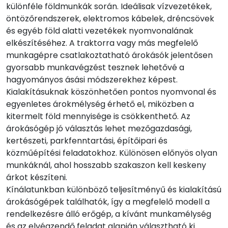
különféle földmunkák során. Ideálisak vízvezetékek,
öntözőrendszerek, elektromos kábelek, dréncsövek
és egyéb föld alatti vezetékek nyomvonalának
elkészítéséhez. A traktorra vagy más megfelelő
munkagépre csatlakoztatható árokásók jelentősen
gyorsabb munkavégzést tesznek lehetővé a
hagyományos ásási módszerekhez képest.
Kialakításuknak köszönhetően pontos nyomvonal és
egyenletes árokmélység érhető el, miközben a
kitermelt föld mennyisége is csökkenthető. Az
árokásógép jó választás lehet mezőgazdasági,
kertészeti, parkfenntartási, építőipari és
közműépítési feladatokhoz. Különösen előnyös olyan
munkáknál, ahol hosszabb szakaszon kell keskeny
árkot készíteni.
Kínálatunkban különböző teljesítményű és kialakítású
árokásógépek találhatók, így a megfelelő modell a
rendelkezésre álló erőgép, a kívánt munkamélység
és az elvégzendő feladat alapján választható ki.