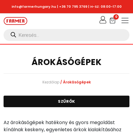
Skip to main content
info@farmerhungary.hu
|
+36 70 795 3769
| H-SZ: 08:00-17:00
0
Products
search
ÁROKÁSÓGÉPEK
Kezdőlap
/ Árokásógépek
SZŰRŐK
Az árokásógépek hatékony és gyors megoldást
kínálnak keskeny, egyenletes árkok kialakításához