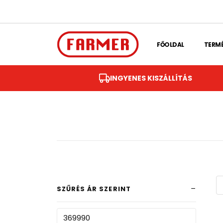
Skip to main content
FŐOLDAL
TERM
INGYENES KISZÁLLÍTÁS
SZŰRÉS ÁR SZERINT