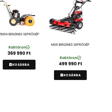
ZM04 BENZINES SEPRŐGÉP
M05 BENZINES SEPRŐGÉP
Raktáron
369 990
Ft
Raktáron
499 990
Ft
KOSÁRBA
KOSÁRBA