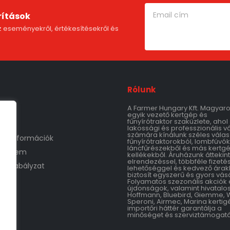
rítások
 eseményekről, értékesítésekről és
Rólunk
A Farmer Hungary Kft. Magyar
m
egyik vezető kertgép és
fűnyírótraktor szaküzlete, ahol
lakossági és professzionális v
számára kínálunk széles válas
tási információk
fűnyírótraktorokból, lombfúvók
láncfűrészekből és más kertg
védelem
kellékekből. Áruházunk áttekin
elrendezéssel, többféle fizetés
áruszabályzat
lehetőséggel és kedvező árak
biztosít egyszerű és gyors vásá
Folyamatos szezonális akciók 
újdonságok, valamint hivatalo
Hoffmann, Bluebird, Giemme, 
Speroni, Airmec, Marina kertig
importőri háttér garantálja a
minőséget és szerviztámogatá