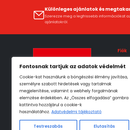
Különleges ajánlatok és megtaka
Szerezze meg a legfrissebb információkat az
ajánlatokról.
Fiók
Fióko
Fontosnak tartjuk az adatok védelmét
ÁSZF
Cookie-kat használunk a böngészési élmény javítása,
Szállí
személyre szabott hirdetések vagy tartalmak
Adat
megjelenítése, valamint a webhely forgalmának
Vissz
elemzése érdekében. Az „Összes elfogadása” gombra
kattintva hozzájárul a cookie-k
használatához.
Adatvédelmi tájékoztató
* 30 000 Ft -tól
** Részletekről az ÁSZF-ben
Testreszabás
Elutasítás
tájékozódhat