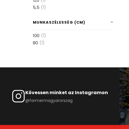
5,0
(1)
5,5
(1)
MUNKASZÉLESSÉG (CM)
100
(1)
80
(1)
Kövessen minket az Instagramon
@farmermagyarorszag