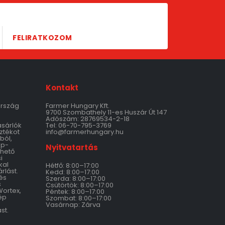
FELIRATKOZOM
Kontakt
ország
Farmer Hungary Kft.
9700 Szombathely 11-es Huszár Út 147
Adószám: 28769534-2-18
ásárlók
Tel: 06-70-795-3769
ztékot
info@farmerhungary.hu
ból,
ép-
Nyitvatartás
thető
i
kal
Hétfő: 8:00–17:00
rlást.
Kedd: 8:00–17:00
és
Szerda: 8:00–17:00
s
Csütörtök: 8:00–17:00
Wortex,
Péntek: 8:00–17:00
ép
Szombat: 8:00–17:00
Vasárnap: Zárva
st.