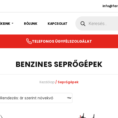
info@fa
Products
search
ÉKEINK
RÓLUNK
KAPCSOLAT
TELEFONOS ÜGYFÉLSZOLGÁLAT
BENZINES SEPRŐGÉPEK
Kezdőlap
/ Seprőgépek