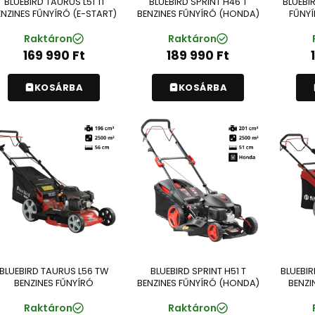
BLUEBIRD TAURUS L51 TI
BLUEBIRD SPRINT H46 T
BLUEBI
ENZINES FŰNYÍRÓ (E-START)
BENZINES FŰNYÍRÓ (HONDA)
FŰNYÍ
Raktáron
Raktáron
169 990
Ft
189 990
Ft
KOSÁRBA
KOSÁRBA
BLUEBIRD TAURUS L56 TW
BLUEBIRD SPRINT H51 T
BLUEBI
BENZINES FŰNYÍRÓ
BENZINES FŰNYÍRÓ (HONDA)
BENZI
Raktáron
Raktáron