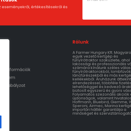
 eseményekről, értékesítésekről és
Rólunk
A Farmer Hungary Kft. Magyar
m
egyik vezető kertgép és
fűnyírótraktor szaküzlete, ahol
lakossági és professzionális v
számára kínálunk széles válas
tási információk
fűnyírótraktorokból, lombfúvók
láncfűrészekből és más kertg
védelem
kellékekből. Áruházunk áttekin
elrendezéssel, többféle fizetés
áruszabályzat
lehetőséggel és kedvező árak
biztosít egyszerű és gyors vásá
Folyamatos szezonális akciók 
újdonságok, valamint hivatalo
Hoffmann, Bluebird, Giemme, 
Speroni, Airmec, Marina kertig
importőri háttér garantálja a
minőséget és szerviztámogatá