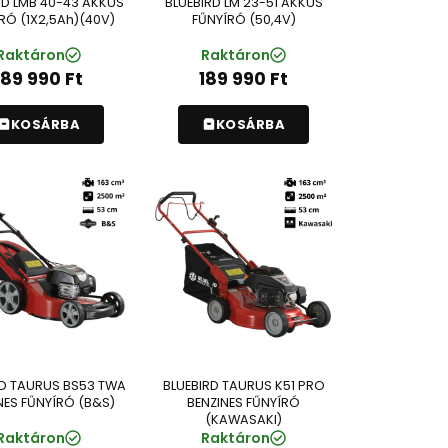
RD LMB 40-43 AKKUS
BLUEBIRD LM 23-51 AKKUS
RÓ (1X2,5Ah)(40V)
FŰNYÍRÓ (50,4V)
Raktáron
Raktáron
189 990
Ft
189 990
Ft
KOSÁRBA
KOSÁRBA
RD TAURUS BS53 TWA
BLUEBIRD TAURUS K51 PRO
NES FŰNYÍRÓ (B&S)
BENZINES FŰNYÍRÓ
(KAWASAKI)
Raktáron
Raktáron