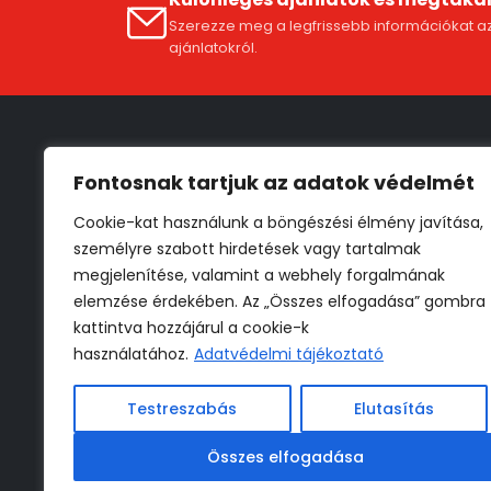
Szerezze meg a legfrissebb információkat az
ajánlatokról.
Fiók
Fontosnak tartjuk az adatok védelmét
Fióko
Cookie-kat használunk a böngészési élmény javítása,
ÁSZF
személyre szabott hirdetések vagy tartalmak
Szállí
megjelenítése, valamint a webhely forgalmának
Adat
elemzése érdekében. Az „Összes elfogadása” gombra
Vissz
kattintva hozzájárul a cookie-k
használatához.
Adatvédelmi tájékoztató
* 30 000 Ft -tól
Testreszabás
Elutasítás
** Részletekről az ÁSZF-ben
tájékozódhat
Összes elfogadása