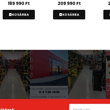
189 990
Ft
209 990
Ft
KOSÁRBA
KOSÁRBA
rítások