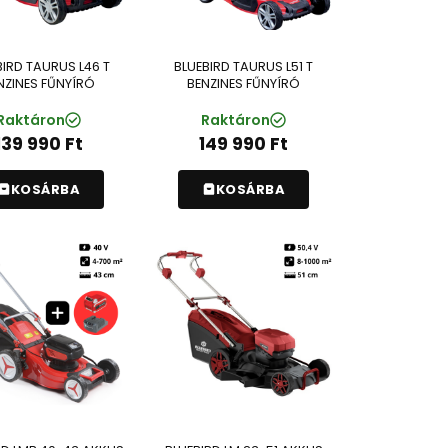
BIRD TAURUS L46 T
BLUEBIRD TAURUS L51 T
NZINES FŰNYÍRÓ
BENZINES FŰNYÍRÓ
Raktáron
Raktáron
139 990
Ft
149 990
Ft
KOSÁRBA
KOSÁRBA