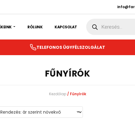
info@fa
Products
search
ÉKEINK
RÓLUNK
KAPCSOLAT
TELEFONOS ÜGYFÉLSZOLGÁLAT
FŰNYÍRÓK
Kezdőlap
/ Fűnyírók