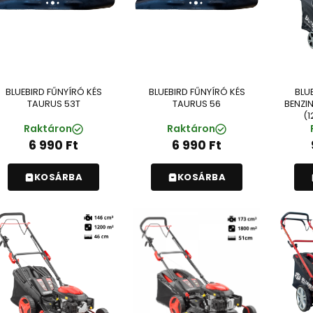
BLUEBIRD FŰNYÍRÓ KÉS
BLUEBIRD FŰNYÍRÓ KÉS
BLU
TAURUS 53T
TAURUS 56
BENZI
(1
Raktáron
Raktáron
6 990
Ft
6 990
Ft
KOSÁRBA
KOSÁRBA