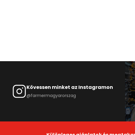
Kövessen minket az Instagramon
@farmermagyarorszag
Különleges ajánlatok és megtaka