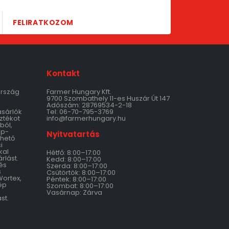
FELIRATKOZOM
Kontakt
ország
Farmer Hungary Kft.
9700 Szombathely 11-es Huszár Út 147
Adószám: 28769534-2-18
ásárlók
Tel: 06-70-795-3769
ztékot
info@farmerhungary.hu
ból,
ép-
Nyitvatartás
thető
i
kal
Hétfő: 8:00–17:00
rlást.
Kedd: 8:00–17:00
és
Szerda: 8:00–17:00
s
Csütörtök: 8:00–17:00
Wortex,
Péntek: 8:00–17:00
ép
Szombat: 8:00–17:00
Vasárnap: Zárva
st.