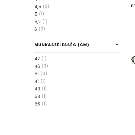
B
4,5
(2)
5
(1)
5,2
(1)
6
(2)
MUNKASZÉLESSÉG (CM)
42
(1)
46
(3)
51
(6)
41
(1)
43
(1)
53
(1)
56
(1)