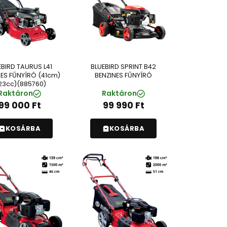
EBIRD TAURUS L41
BLUEBIRD SPRINT B42
NES FŰNYÍRÓ (41cm)
BENZINES FŰNYÍRÓ
23cc)(885760)
Raktáron
Raktáron
99 000
Ft
99 990
Ft
KOSÁRBA
KOSÁRBA