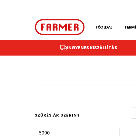
Skip to main content
FŐOLDAL
TERM
INGYENES KISZÁLLÍTÁS
SZŰRÉS ÁR SZERINT