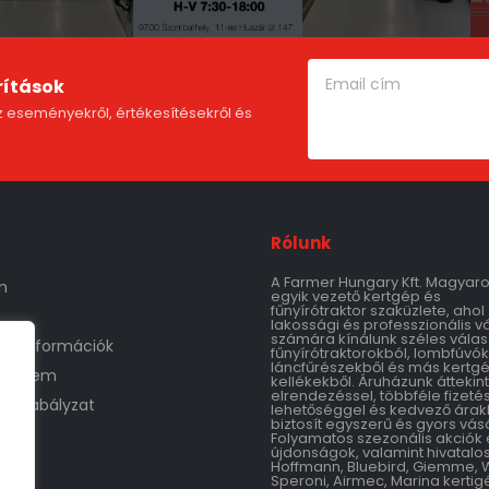
rítások
 eseményekről, értékesítésekről és
Rólunk
A Farmer Hungary Kft. Magyar
m
egyik vezető kertgép és
fűnyírótraktor szaküzlete, ahol
lakossági és professzionális v
számára kínálunk széles válas
tási információk
fűnyírótraktorokból, lombfúvók
láncfűrészekből és más kertg
védelem
kellékekből. Áruházunk áttekin
elrendezéssel, többféle fizetés
áruszabályzat
lehetőséggel és kedvező árak
biztosít egyszerű és gyors vásá
Folyamatos szezonális akciók 
újdonságok, valamint hivatalo
Hoffmann, Bluebird, Giemme, 
Speroni, Airmec, Marina kertig