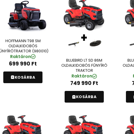
HOFFMANN T98 SM
OLDALKIDOBÓS
ŰNYÍRÓTRAKTOR (980010)
Raktáron
BLUEBIRD LT SD 86M
BLU
699 990
Ft
OLDALKIDOBÓS FŰNYÍRÓ
OLDAL
TRAKTOR
Raktáron
KOSÁRBA
749 990
Ft
KOSÁRBA