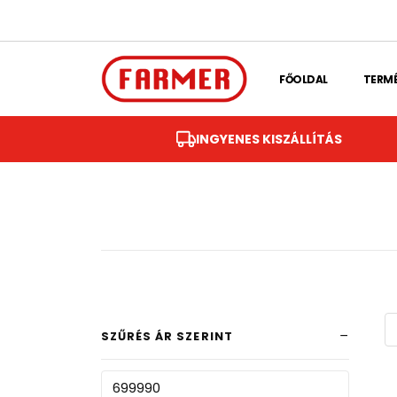
Skip to main content
FŐOLDAL
TERM
INGYENES KISZÁLLÍTÁS
SZŰRÉS ÁR SZERINT