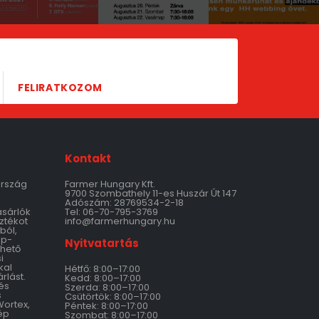
FELIRATKOZOM
Kontakt
ország
Farmer Hungary Kft.
9700 Szombathely 11-es Huszár Út 147
Adószám: 28769534-2-18
ásárlók
Tel: 06-70-795-3769
ztékot
info@farmerhungary.hu
ból,
ép-
Nyitvatartás
thető
i
kal
Hétfő: 8:00–17:00
rlást.
Kedd: 8:00–17:00
és
Szerda: 8:00–17:00
s
Csütörtök: 8:00–17:00
Wortex,
Péntek: 8:00–17:00
ép
Szombat: 8:00–17:00