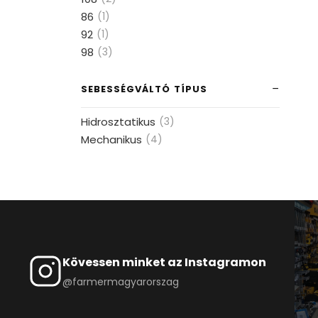
86
(1)
92
(1)
98
(3)
SEBESSÉGVÁLTÓ TÍPUS
Hidrosztatikus
(3)
Mechanikus
(4)
Kövessen minket az Instagramon
@farmermagyarorszag