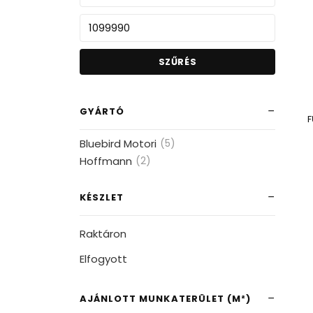
SZŰRÉS
GYÁRTÓ
F
Bluebird Motori
(5)
Hoffmann
(2)
KÉSZLET
Raktáron
Elfogyott
AJÁNLOTT MUNKATERÜLET (M²)