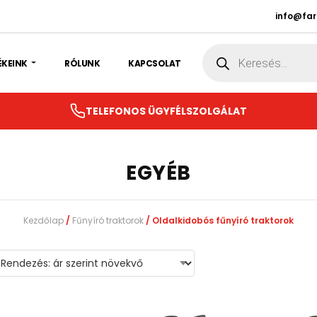
info@fa
Products
search
ÉKEINK
RÓLUNK
KAPCSOLAT
TELEFONOS ÜGYFÉLSZOLGÁLAT
EGYÉB
Kezdőlap
/
Fűnyíró traktorok
/ Oldalkidobós fűnyíró traktorok