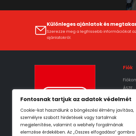
Különleges ajánlatok és megtaka
Szerezze meg a legfrissebb információkat az
ajánlatokról.
Fiók
Fióko
ÁSZF
Szállí
Fontosnak tartjuk az adatok védelmét
Adat
Cookie-kat használunk a böngészési élmény javítása,
Vissz
személyre szabott hirdetések vagy tartalmak
megjelenítése, valamint a webhely forgalmának
elemzése érdekében. Az „Összes elfogadása” gombra