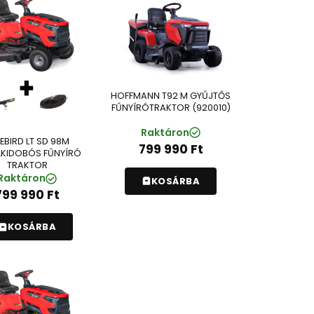
HOFFMANN T92 M GYŰJTŐS
FŰNYÍRÓTRAKTOR (920010)
Raktáron
EBIRD LT SD 98M
799 990
Ft
KIDOBÓS FŰNYÍRÓ
TRAKTOR
Raktáron
KOSÁRBA
799 990
Ft
KOSÁRBA