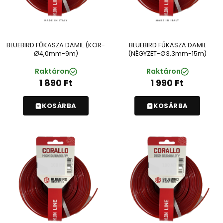
BLUEBIRD FŰKASZA DAMIL (KÖR-
BLUEBIRD FŰKASZA DAMIL
Ø4,0mm-9m)
(NÉGYZET-Ø3,3mm-15m)
Raktáron
Raktáron
1 890
Ft
1 990
Ft
KOSÁRBA
KOSÁRBA