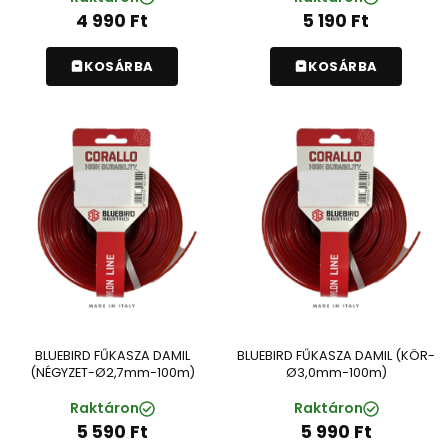
4 990
Ft
5 190
Ft
KOSÁRBA
KOSÁRBA
BLUEBIRD FŰKASZA DAMIL
BLUEBIRD FŰKASZA DAMIL (KÖR-
(NÉGYZET-Ø2,7mm-100m)
Ø3,0mm-100m)
Raktáron
Raktáron
5 590
Ft
5 990
Ft