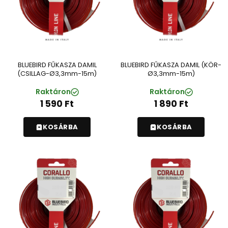
BLUEBIRD FŰKASZA DAMIL
BLUEBIRD FŰKASZA DAMIL (KÖR-
(CSILLAG-Ø3,3mm-15m)
Ø3,3mm-15m)
Raktáron
Raktáron
1 590
Ft
1 890
Ft
KOSÁRBA
KOSÁRBA