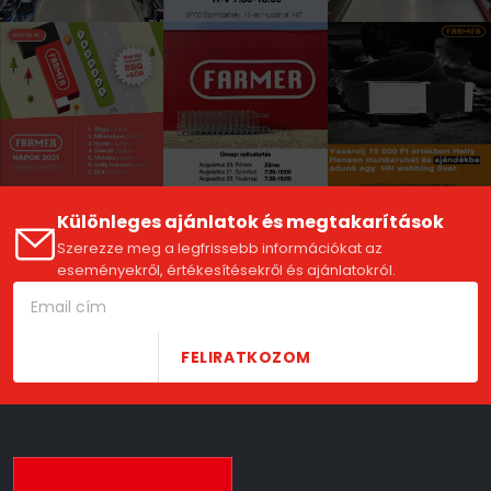
Különleges ajánlatok és megtakarítások
Szerezze meg a legfrissebb információkat az
eseményekről, értékesítésekről és ajánlatokról.
FELIRATKOZOM