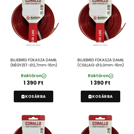
BLUEBIRD FŰKASZA DAMIL
BLUEBIRD FŰKASZA DAMIL
(NÉGYZET-Ø2,7mm-15m)
(CSILLAG-Ø3,0mm-15m)
Raktáron
Raktáron
1 390
Ft
1 390
Ft
KOSÁRBA
KOSÁRBA