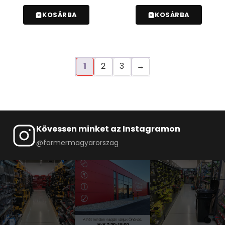
KOSÁRBA
KOSÁRBA
1
2
3
→
Kövessen minket az Instagramon
@farmermagyarorszag