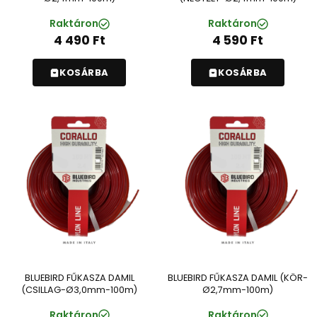
Raktáron
Raktáron
4 490
Ft
4 590
Ft
KOSÁRBA
KOSÁRBA
BLUEBIRD FŰKASZA DAMIL
BLUEBIRD FŰKASZA DAMIL (KÖR-
(CSILLAG-Ø3,0mm-100m)
Ø2,7mm-100m)
Raktáron
Raktáron