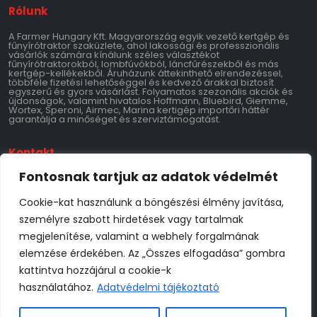
Rólunk
A Farmer Hungary Kft. Magyarország egyik vezető kertgép és
fűnyírótraktor szaküzlete, ahol lakossági és professzionális
vásárlók számára kínálunk széles választékot
fűnyírótraktorokból, lombfúvókból, láncfűrészekből és más
kertgép-kellékekből. Áruházunk áttekinthető elrendezéssel,
többféle fizetési lehetőséggel és kedvező árakkal biztosít
egyszerű és gyors vásárlást. Folyamatos szezonális akciók és
újdonságok, valamint hivatalos Hoffmann, Bluebird, Giemme,
Wortex, Speroni, Airmec, Marina kertigép importőri háttér
garantálja a minőséget és szerviztámogatást.
Kontakt
Fontosnak tartjuk az adatok védelmét
Farmer Hungary Kft.
9700 Szombathely 11-es Huszár Út 147
Adószám: 28769534-2-18
Cookie-kat használunk a böngészési élmény javítása,
Tel: 06-70-795-3769
info@farmerhungary.hu
személyre szabott hirdetések vagy tartalmak
Nyitvatartás
megjelenítése, valamint a webhely forgalmának
elemzése érdekében. Az „Összes elfogadása” gombra
Hétfő: 8:00–17:00
kattintva hozzájárul a cookie-k
Kedd: 8:00–17:00
Szerda: 8:00–17:00
használatához.
Adatvédelmi tájékoztató
Csütörtök: 8:00–17:00
Péntek: 8:00–17:00
Szombat: 8:00–17:00