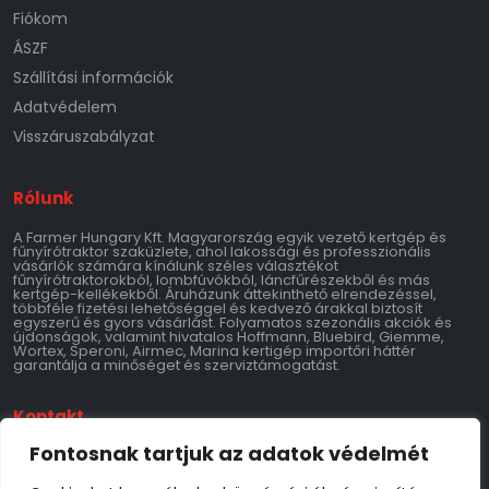
Fiókom
ÁSZF
Szállítási információk
Adatvédelem
Visszáruszabályzat
Rólunk
A Farmer Hungary Kft. Magyarország egyik vezető kertgép és
fűnyírótraktor szaküzlete, ahol lakossági és professzionális
vásárlók számára kínálunk széles választékot
fűnyírótraktorokból, lombfúvókból, láncfűrészekből és más
kertgép-kellékekből. Áruházunk áttekinthető elrendezéssel,
többféle fizetési lehetőséggel és kedvező árakkal biztosít
egyszerű és gyors vásárlást. Folyamatos szezonális akciók és
újdonságok, valamint hivatalos Hoffmann, Bluebird, Giemme,
Wortex, Speroni, Airmec, Marina kertigép importőri háttér
garantálja a minőséget és szerviztámogatást.
Kontakt
Fontosnak tartjuk az adatok védelmét
Farmer Hungary Kft.
9700 Szombathely 11-es Huszár Út 147
Adószám: 28769534-2-18