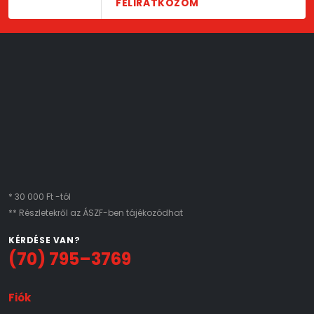
FELIRATKOZOM
* 30 000 Ft -tól
** Részletekről az ÁSZF-ben tájékozódhat
KÉRDÉSE VAN?
(70) 795–3769
Fiók