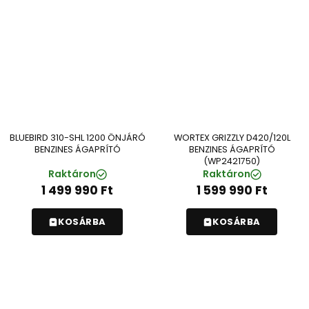
BLUEBIRD 310-SHL 1200 ÖNJÁRÓ
WORTEX GRIZZLY D420/120L
BENZINES ÁGAPRÍTÓ
BENZINES ÁGAPRÍTÓ
(WP2421750)
Raktáron
Raktáron
1 499 990
Ft
1 599 990
Ft
KOSÁRBA
KOSÁRBA