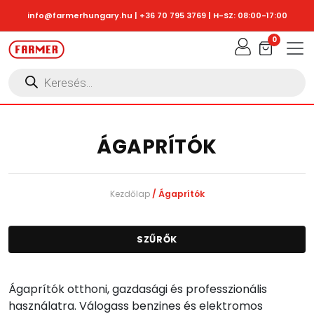
Skip to main content
info@farmerhungary.hu
|
+36 70 795 3769
| H-SZ: 08:00-17:00
0
Products
search
ÁGAPRÍTÓK
Kezdőlap
/ Ágaprítók
SZŰRŐK
Ágaprítók otthoni, gazdasági és professzionális
használatra. Válogass benzines és elektromos