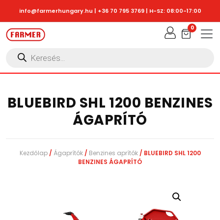
Skip to main content
info@farmerhungary.hu
|
+36 70 795 3769
| H-SZ: 08:00-17:00
0
Products
search
BLUEBIRD SHL 1200 BENZINES
ÁGAPRÍTÓ
Kezdőlap
/
Ágaprítók
/
Benzines aprítók
/ BLUEBIRD SHL 1200
BENZINES ÁGAPRÍTÓ