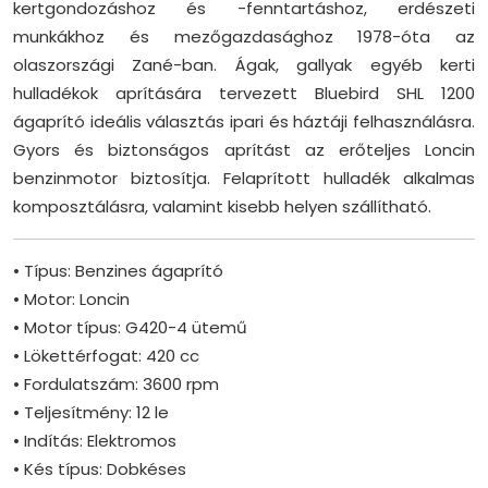
kertgondozáshoz és -fenntartáshoz, erdészeti
munkákhoz és mezőgazdasághoz 1978-óta az
olaszországi Zané-ban. Ágak, gallyak egyéb kerti
hulladékok aprítására tervezett Bluebird SHL 1200
ágaprító ideális választás ipari és háztáji felhasználásra.
Gyors és biztonságos aprítást az erőteljes Loncin
benzinmotor biztosítja. Felaprított hulladék alkalmas
komposztálásra, valamint kisebb helyen szállítható.
• Típus: Benzines ágaprító
• Motor: Loncin
• Motor típus: G420-4 ütemű
• Lökettérfogat: 420 cc
• Fordulatszám: 3600 rpm
• Teljesítmény: 12 le
• Indítás: Elektromos
• Kés típus: Dobkéses