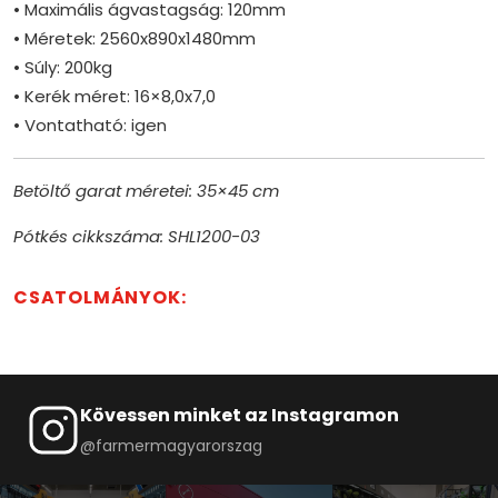
• Maximális ágvastagság: 120mm
• Méretek: 2560x890x1480mm
• Súly: 200kg
• Kerék méret: 16×8,0x7,0
• Vontatható: igen
Betöltő garat méretei: 35×45 cm
Pótkés cikkszáma: SHL1200-03
CSATOLMÁNYOK:
Kövessen minket az Instagramon
@farmermagyarorszag