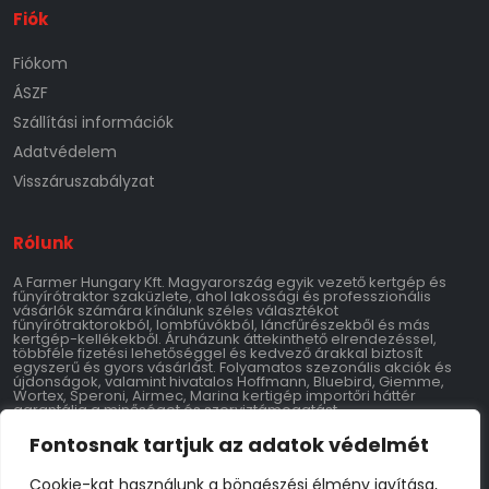
Fiók
Fiókom
ÁSZF
Szállítási információk
Adatvédelem
Visszáruszabályzat
Rólunk
A Farmer Hungary Kft. Magyarország egyik vezető kertgép és
fűnyírótraktor szaküzlete, ahol lakossági és professzionális
vásárlók számára kínálunk széles választékot
fűnyírótraktorokból, lombfúvókból, láncfűrészekből és más
kertgép-kellékekből. Áruházunk áttekinthető elrendezéssel,
többféle fizetési lehetőséggel és kedvező árakkal biztosít
egyszerű és gyors vásárlást. Folyamatos szezonális akciók és
újdonságok, valamint hivatalos Hoffmann, Bluebird, Giemme,
Wortex, Speroni, Airmec, Marina kertigép importőri háttér
garantálja a minőséget és szerviztámogatást.
Fontosnak tartjuk az adatok védelmét
Kontakt
Cookie-kat használunk a böngészési élmény javítása,