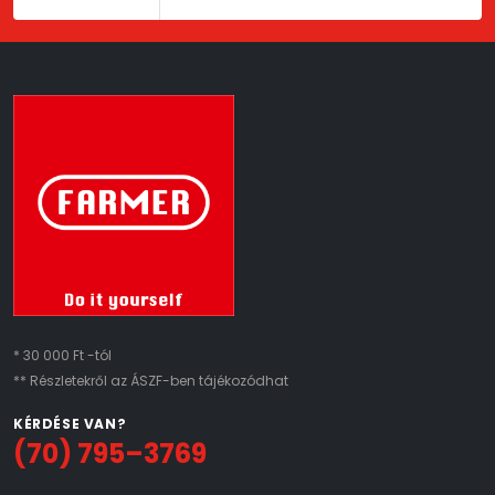
* 30 000 Ft -tól
** Részletekről az ÁSZF-ben tájékozódhat
KÉRDÉSE VAN?
(70) 795–3769