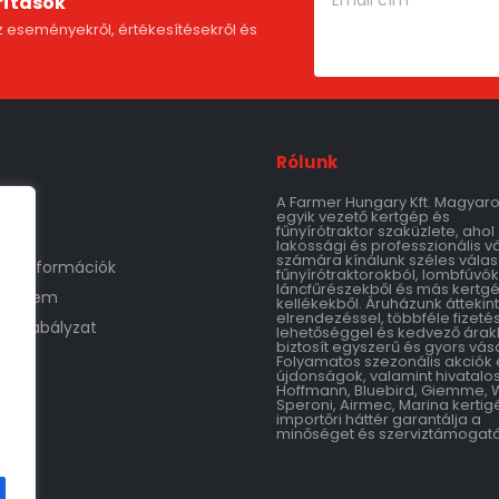
rítások
 eseményekről, értékesítésekről és
Rólunk
A Farmer Hungary Kft. Magyar
m
egyik vezető kertgép és
fűnyírótraktor szaküzlete, ahol
lakossági és professzionális v
számára kínálunk széles válas
tási információk
fűnyírótraktorokból, lombfúvók
láncfűrészekből és más kertg
védelem
kellékekből. Áruházunk áttekin
elrendezéssel, többféle fizetés
áruszabályzat
lehetőséggel és kedvező árak
biztosít egyszerű és gyors vásá
Folyamatos szezonális akciók 
újdonságok, valamint hivatalo
Hoffmann, Bluebird, Giemme, 
Speroni, Airmec, Marina kertig
importőri háttér garantálja a
minőséget és szerviztámogatá