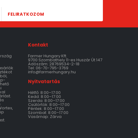
FELIRATKOZOM
Kontakt
ország
Farmer Hungary Kft.
9700 Szombathely 11-es Huszár Út 147
Adószám: 28769534-2-18
ásárlók
Tel: 06-70-795-3769
ztékot
info@farmerhungary.hu
ból,
ép-
Nyitvatartás
thető
i
kal
Hétfő: 8:00–17:00
rlást.
Kedd: 8:00–17:00
és
Szerda: 8:00–17:00
s
Csütörtök: 8:00–17:00
Wortex,
Péntek: 8:00–17:00
ép
Szombat: 8:00–17:00
Vasárnap: Zárva
st.