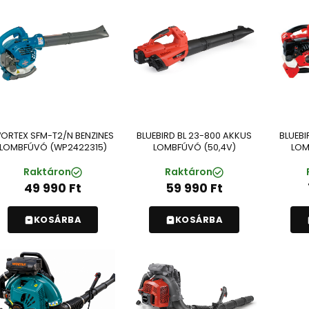
ORTEX SFM-T2/N BENZINES
BLUEBIRD BL 23-800 AKKUS
BLUEBI
LOMBFÚVÓ (WP2422315)
LOMBFÚVÓ (50,4V)
LOM
Raktáron
Raktáron
49 990
Ft
59 990
Ft
KOSÁRBA
KOSÁRBA