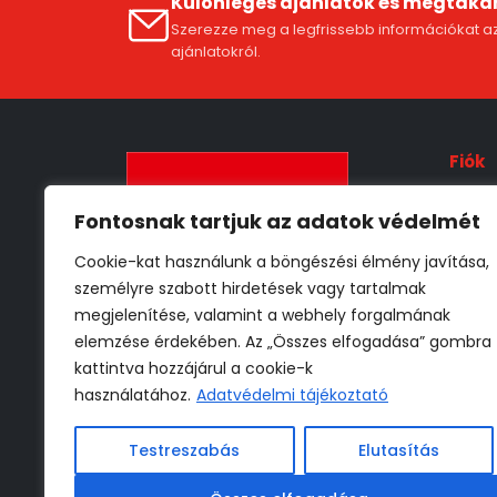
Különleges ajánlatok és megtaka
Szerezze meg a legfrissebb információkat az
ajánlatokról.
Fiók
Fióko
Fontosnak tartjuk az adatok védelmét
ÁSZF
Cookie-kat használunk a böngészési élmény javítása,
Szállí
személyre szabott hirdetések vagy tartalmak
Adat
megjelenítése, valamint a webhely forgalmának
Vissz
elemzése érdekében. Az „Összes elfogadása” gombra
kattintva hozzájárul a cookie-k
használatához.
Adatvédelmi tájékoztató
* 30 000 Ft -tól
** Részletekről az ÁSZF-ben
Testreszabás
Elutasítás
tájékozódhat