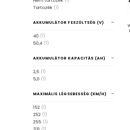
Nem tartozék
(1)
Tartozék
(1)
AKKUMULÁTOR FESZÜLTSÉG (V)
W
40
(1)
50,4
(1)
AKKUMULÁTOR KAPACITÁS (AH)
2,5
(1)
5,0
(1)
MAXIMÁLIS LÉGSEBESSÉG (KM/H)
152
(1)
252
(1)
255
(1)
331
(1)