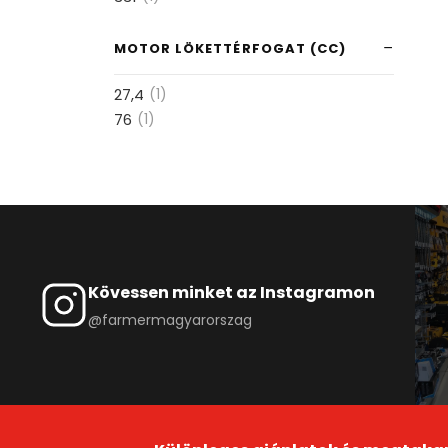
MOTOR LÖKETTÉRFOGAT (CC)
27,4
(1)
76
(1)
Kövessen minket az Instagramon
@farmermagyarorszag