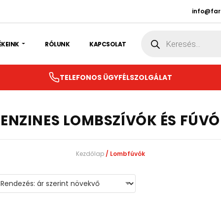
info@fa
Products
search
ÉKEINK
RÓLUNK
KAPCSOLAT
TELEFONOS ÜGYFÉLSZOLGÁLAT
ENZINES LOMBSZÍVÓK ÉS FÚV
Kezdőlap
/ Lombfúvók