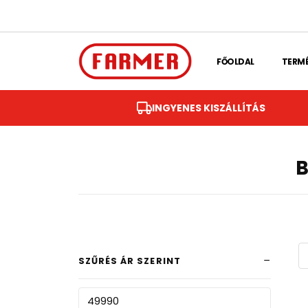
Skip to main content
FŐOLDAL
TERM
INGYENES KISZÁLLÍTÁS
B
SZŰRÉS ÁR SZERINT