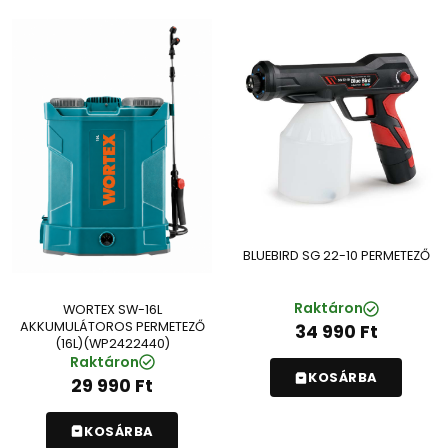
BLUEBIRD SG 22-10 PERMETEZŐ
Raktáron
WORTEX SW-16L
AKKUMULÁTOROS PERMETEZŐ
34 990
Ft
(16L)(WP2422440)
Raktáron
KOSÁRBA
29 990
Ft
KOSÁRBA