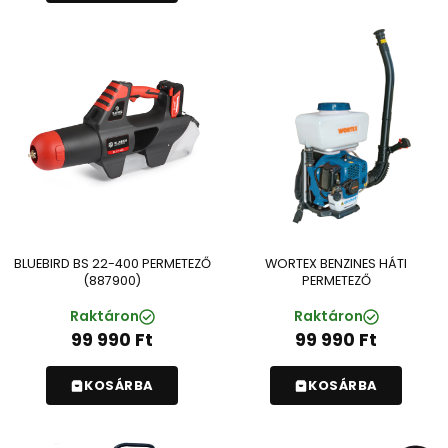
BLUEBIRD BS 22-400 PERMETEZŐ
WORTEX BENZINES HÁTI
(887900)
PERMETEZŐ
Raktáron
Raktáron
99 990
Ft
99 990
Ft
KOSÁRBA
KOSÁRBA