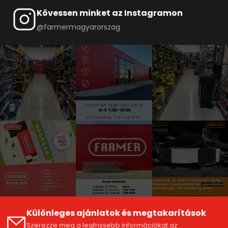
Kövessen minket az Instagramon
@farmermagyarorszag
Különleges ajánlatok és megtakarítások
Szerezze meg a legfrissebb információkat az