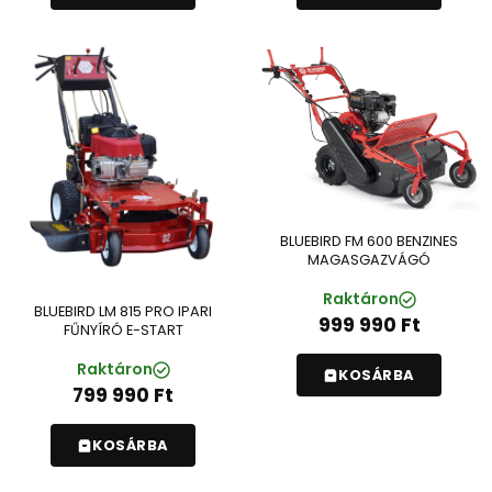
BLUEBIRD FM 600 BENZINES
MAGASGAZVÁGÓ
Raktáron
BLUEBIRD LM 815 PRO IPARI
999 990
Ft
FŰNYÍRÓ E-START
Raktáron
KOSÁRBA
799 990
Ft
KOSÁRBA