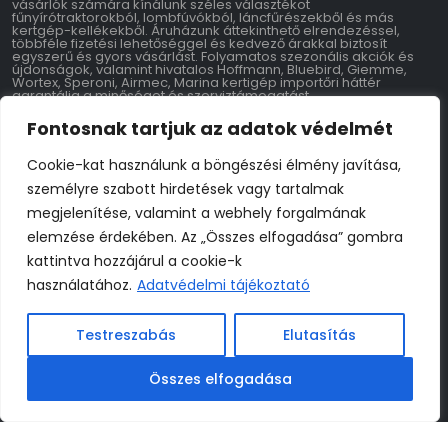
vásárlók számára kínálunk széles választékot
fűnyírótraktorokból, lombfúvókból, láncfűrészekből és más
kertgép-kellékekből. Áruházunk áttekinthető elrendezéssel,
többféle fizetési lehetőséggel és kedvező árakkal biztosít
egyszerű és gyors vásárlást. Folyamatos szezonális akciók és
újdonságok, valamint hivatalos Hoffmann, Bluebird, Giemme,
Wortex, Speroni, Airmec, Marina kertigép importőri háttér
garantálja a minőséget és szerviztámogatást.
Fontosnak tartjuk az adatok védelmét
Kontakt
Cookie-kat használunk a böngészési élmény javítása,
Farmer Hungary Kft.
személyre szabott hirdetések vagy tartalmak
9700 Szombathely 11-es Huszár Út 147
Adószám: 28769534-2-18
megjelenítése, valamint a webhely forgalmának
Tel: 06-70-795-3769
info@farmerhungary.hu
elemzése érdekében. Az „Összes elfogadása” gombra
kattintva hozzájárul a cookie-k
Nyitvatartás
használatához.
Adatvédelmi tájékoztató
Hétfő: 8:00–17:00
Kedd: 8:00–17:00
Szerda: 8:00–17:00
Testreszabás
Elutasítás
Csütörtök: 8:00–17:00
Péntek: 8:00–17:00
Szombat: 8:00–17:00
Vasárnap: Zárva
Összes elfogadása
Webáruház készítés:
STARS Agency