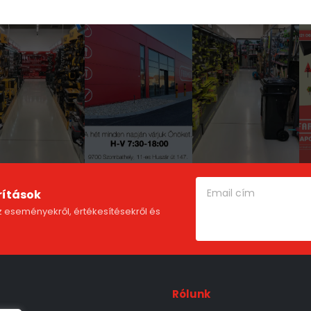
rítások
 eseményekről, értékesítésekről és
Rólunk