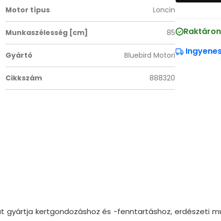
Motor típus
Loncin
Raktáron
Munkaszélesség [cm]
85
Ingyenes 
Gyártó
Bluebird Motori
Cikkszám
888320
láját gyártja kertgondozáshoz és -fenntartáshoz, erdészet