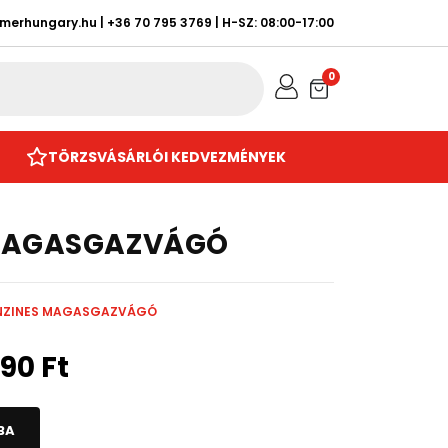
rmerhungary.hu
|
+36 70 795 3769
| H-SZ: 08:00-17:00
0
TÖRZSVÁSÁRLÓI KEDVEZMÉNYEK
 MAGASGAZVÁGÓ
BENZINES MAGASGAZVÁGÓ
990
Ft
BA