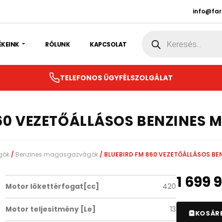
info@fa
Products
search
ÉKEINK
RÓLUNK
KAPCSOLAT
TELEFONOS ÜGYFÉLSZOLGÁLAT
860 VEZETŐÁLLÁSOS BENZINES
gók
/
Benzines magasgazvágók
/ BLUEBIRD FM 860 VEZETŐÁLLÁSOS 
1 699 
Motor lökettérfogat[cc]
420
Motor teljesítmény [Le]
13
KOSÁR