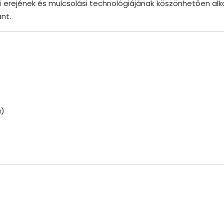
si erejének és mulcsolási technológiájának köszönhetően a
nt.
a)