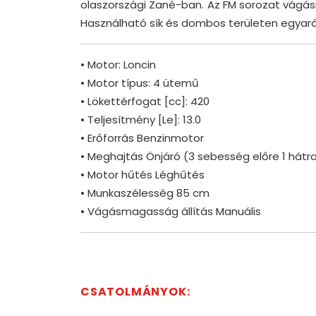
olaszországi Zané-ban. Az FM sorozat vágá
Használható sík és dombos területen egyará
• Motor: Loncin
• Motor típus: 4 ütemű
• Lökettérfogat [cc]: 420
• Teljesítmény [Le]: 13.0
• Erőforrás Benzinmotor
• Meghajtás Önjáró (3 sebesség előre 1 hátr
• Motor hűtés Léghűtés
• Munkaszélesség 85 cm
• Vágásmagasság állítás Manuális
CSATOLMÁNYOK: