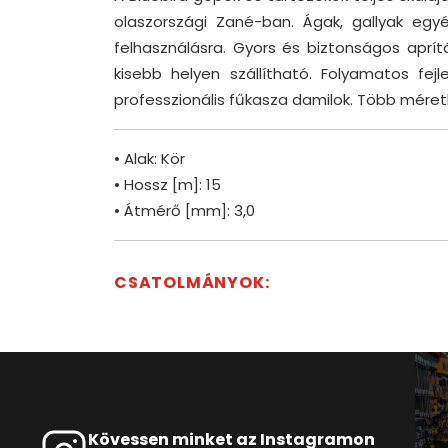
olaszországi Zané-ban. Ágak, gallyak egyéb
felhasználásra. Gyors és biztonságos aprítá
kisebb helyen szállítható. Folyamatos fe
professzionális fűkasza damilok. Több méret
• Alak: Kör
• Hossz [m]: 15
• Átmérő [mm]: 3,0
CSATOLMÁNYOK:
Kövessen minket az Instagramon