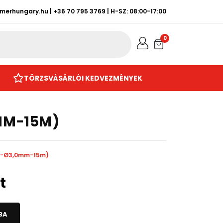
rmerhungary.hu
|
+36 70 795 3769
| H-SZ: 08:00-17:00
0
TÖRZSVÁSÁRLÓI KEDVEZMÉNYEK
MM-15M)
ÖR-Ø3,0mm-15m)
t
BA