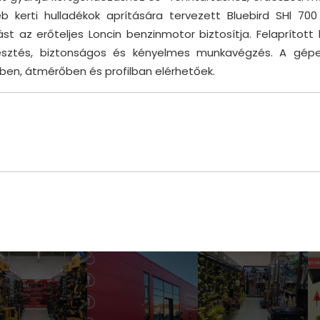
 kerti hulladékok aprítására tervezett Bluebird SHl 700 
st az erőteljes Loncin benzinmotor biztosítja. Felaprítot
jlesztés, biztonságos és kényelmes munkavégzés. A gép
ben, átmérőben és profilban elérhetőek.