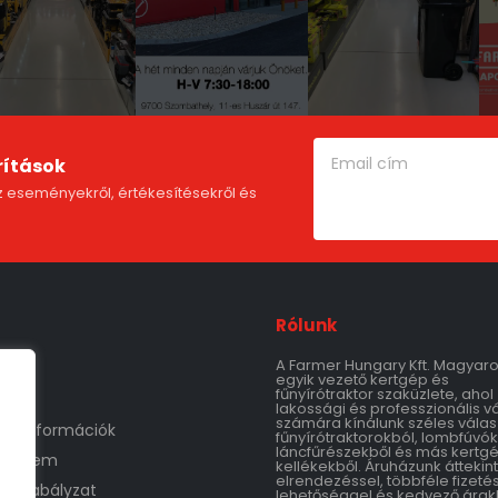
rítások
 eseményekről, értékesítésekről és
Rólunk
A Farmer Hungary Kft. Magyar
m
egyik vezető kertgép és
fűnyírótraktor szaküzlete, ahol
lakossági és professzionális v
számára kínálunk széles válas
tási információk
fűnyírótraktorokból, lombfúvók
láncfűrészekből és más kertg
védelem
kellékekből. Áruházunk áttekin
elrendezéssel, többféle fizetés
áruszabályzat
lehetőséggel és kedvező árak