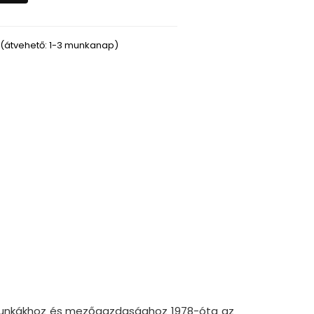
(átvehető: 1-3 munkanap)
i munkákhoz és mezőgazdasághoz 1978-óta az