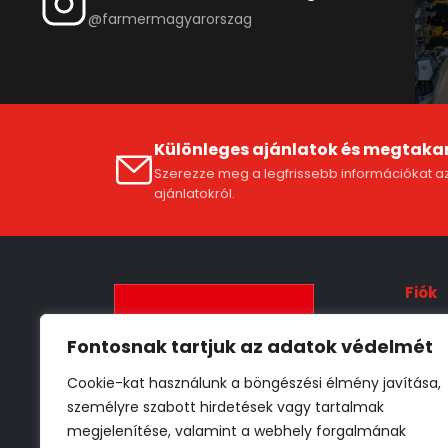
@farmermagyarorszag
Különleges ajánlatok és megtaka
Szerezze meg a legfrissebb információkat az
ajánlatokról.
Fiók
Fióko
Fontosnak tartjuk az adatok védelmét
ÁSZF
Cookie-kat használunk a böngészési élmény javítása,
Szállí
személyre szabott hirdetések vagy tartalmak
Adat
megjelenítése, valamint a webhely forgalmának
Vissz