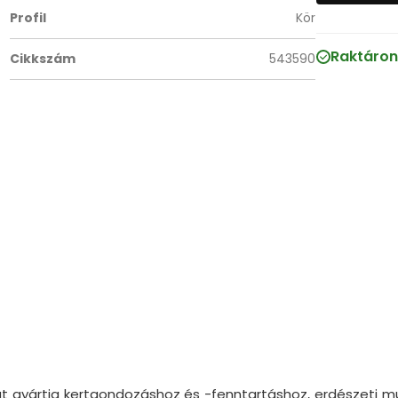
Profil
Kör
Raktáron
Cikkszám
543590
láját gyártja kertgondozáshoz és -fenntartáshoz, erdészet