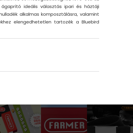
ágaprító ideális választás ipari és háztáji
t hulladék alkalmas komposztálásra, valamint
ekhez elengedhetetlen tartozék a Bluebird