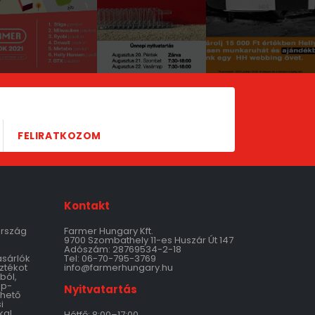
FELIRATKOZOM
Kontakt
ország
Farmer Hungary Kft.
9700 Szombathely 11-es Huszár Út 147
Adószám: 28769534-2-18
ásárlók
Tel: 06-70-795-3769
ztékot
info@farmerhungary.hu
ból,
ép-
Nyitvatartás
thető
i
kal
Hétfő: 8:00–17:00