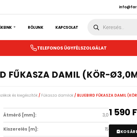
info@fa
Products
search
ÉKEINK
RÓLUNK
KAPCSOLAT
TELEFONOS ÜGYFÉLSZOLGÁLAT
RD FŰKASZA DAMIL (KÖR-Ø3,0
ozékok és kiegészítők
/
Fűkasza damilok
/ BLUEBIRD FŰKASZA DAMIL (K
1 590
F
Átmérő [mm]:
3,0
Kiszerelés [m]:
15
KOSÁR