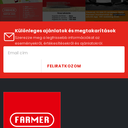
Különleges ajánlatok és megtakarítások
Szerezze meg a legfrissebb információkat az
eseményekről, értékesítésekről és ajánlatokról.
FELIRATKOZOM