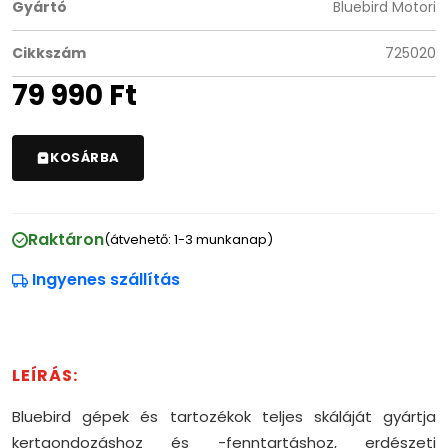
Gyártó
Bluebird Motori
Cikkszám
725020
79 990
Ft
KOSÁRBA
Raktáron
(átvehető: 1-3 munkanap)
Ingyenes szállítás
Bluebird gépek és tartozékok teljes skáláját gyártja
kertgondozáshoz és -fenntartáshoz, erdészeti