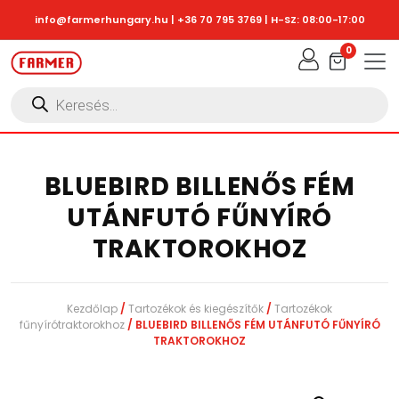
Skip to main content
info@farmerhungary.hu
|
+36 70 795 3769
| H-SZ: 08:00-17:00
0
Products
search
BLUEBIRD BILLENŐS FÉM
UTÁNFUTÓ FŰNYÍRÓ
TRAKTOROKHOZ
Kezdőlap
/
Tartozékok és kiegészítők
/
Tartozékok
fűnyírótraktorokhoz
/ BLUEBIRD BILLENŐS FÉM UTÁNFUTÓ FŰNYÍRÓ
TRAKTOROKHOZ