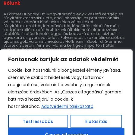
Rólunk
A Farmer Hungary Kft. Magyarország egyik vezető kertgép és
fűnyírótraktor szaküzlete, ahol lakossági és professzionális
vásárlók számára kínálunk széles választékot
fűnyírótraktorokból, lombfúvókból, láncfűrészekből és más
kertgép-kellékekből. Áruházunk áttekinthető elrendezéssel,
többféle fizetési lehetőséggel és kedvező árakkal biztosít
egyszerű és gyors vásárlást. Folyamatos szezonális akciók és
újdonságok, valamint hivatalos Hoffmann, Bluebird, Giemme,
Wortex, Speroni, Airmec, Marina kertigép importőri háttér
garantálja a minőséget és szerviztámogatást.
Fontosnak tartjuk az adatok védelmét
Kontakt
Cookie-kat használunk a böngészési élmény javítása,
Farmer Hungary Kft.
személyre szabott hirdetések vagy tartalmak
9700 Szombathely 11-es Huszár Út 147
Adószám: 28769534-2-18
megjelenítése, valamint a webhely forgalmának
Tel: 06-70-795-3769
info@farmerhungary.hu
elemzése érdekében. Az „Összes elfogadása” gombra
kattintva hozzájárul a cookie-k
Nyitvatartás
használatához.
Adatvédelmi tájékoztató
Hétfő: 8:00–17:00
Kedd: 8:00–17:00
Szerda: 8:00–17:00
Testreszabás
Elutasítás
Csütörtök: 8:00–17:00
Péntek: 8:00–17:00
Szombat: 8:00–17:00
Vasárnap: Zárva
Összes elfogadása