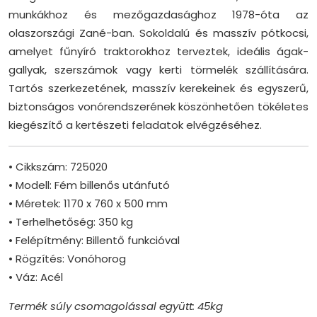
munkákhoz és mezőgazdasághoz 1978-óta az
olaszországi Zané-ban. Sokoldalú és masszív pótkocsi,
amelyet fűnyíró traktorokhoz terveztek, ideális ágak-
gallyak, szerszámok vagy kerti törmelék szállítására.
Tartós szerkezetének, masszív kerekeinek és egyszerű,
biztonságos vonórendszerének köszönhetően tökéletes
kiegészítő a kertészeti feladatok elvégzéséhez.
• Cikkszám: 725020
• Modell: Fém billenős utánfutó
• Méretek: 1170 x 760 x 500 mm
• Terhelhetőség: 350 kg
• Felépítmény: Billentő funkcióval
• Rögzítés: Vonóhorog
• Váz: Acél
Termék súly csomagolással együtt: 45kg