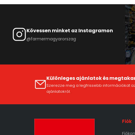
Kövessen minket az Instagramon
@farmermagyarorszag
Különleges ajánlatok és megtaka
Szerezze meg a legfrissebb információkat az
ajánlatokról.
Fiók
Fióko