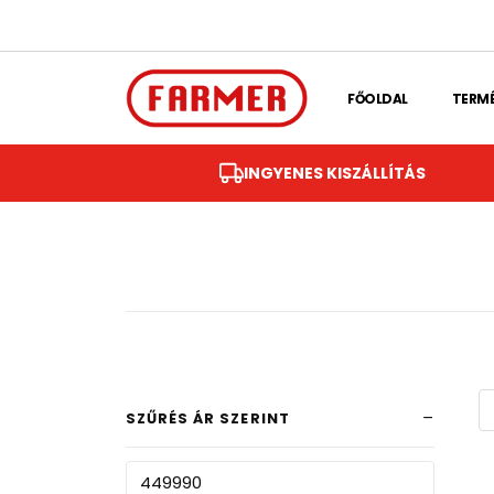
Skip to main content
FŐOLDAL
TERM
INGYENES KISZÁLLÍTÁS
SZŰRÉS ÁR SZERINT