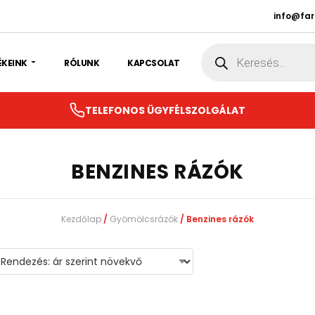
info@fa
Products
search
ÉKEINK
RÓLUNK
KAPCSOLAT
TELEFONOS ÜGYFÉLSZOLGÁLAT
BENZINES RÁZÓK
Kezdőlap
/
Gyömölcsrázók
/ Benzines rázók