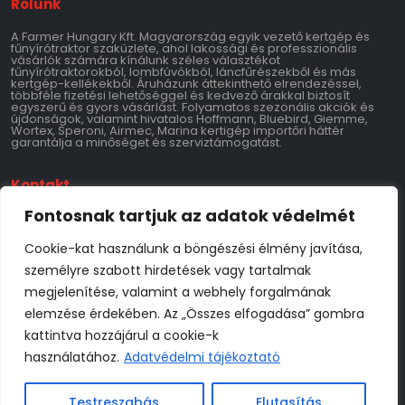
Rólunk
A Farmer Hungary Kft. Magyarország egyik vezető kertgép és
fűnyírótraktor szaküzlete, ahol lakossági és professzionális
vásárlók számára kínálunk széles választékot
fűnyírótraktorokból, lombfúvókból, láncfűrészekből és más
kertgép-kellékekből. Áruházunk áttekinthető elrendezéssel,
többféle fizetési lehetőséggel és kedvező árakkal biztosít
egyszerű és gyors vásárlást. Folyamatos szezonális akciók és
újdonságok, valamint hivatalos Hoffmann, Bluebird, Giemme,
Wortex, Speroni, Airmec, Marina kertigép importőri háttér
garantálja a minőséget és szerviztámogatást.
Kontakt
Fontosnak tartjuk az adatok védelmét
Farmer Hungary Kft.
9700 Szombathely 11-es Huszár Út 147
Adószám: 28769534-2-18
Cookie-kat használunk a böngészési élmény javítása,
Tel: 06-70-795-3769
info@farmerhungary.hu
személyre szabott hirdetések vagy tartalmak
Nyitvatartás
megjelenítése, valamint a webhely forgalmának
elemzése érdekében. Az „Összes elfogadása” gombra
Hétfő: 8:00–17:00
kattintva hozzájárul a cookie-k
Kedd: 8:00–17:00
Szerda: 8:00–17:00
használatához.
Adatvédelmi tájékoztató
Csütörtök: 8:00–17:00
Péntek: 8:00–17:00
Szombat: 8:00–17:00
Vasárnap: Zárva
Testreszabás
Elutasítás