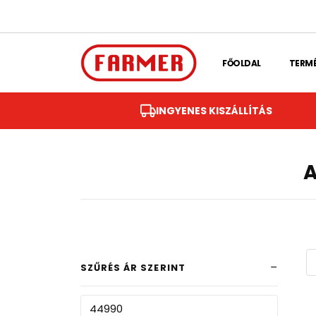
Skip to main content
FŐOLDAL
TERM
INGYENES KISZÁLLÍTÁS
SZŰRÉS ÁR SZERINT