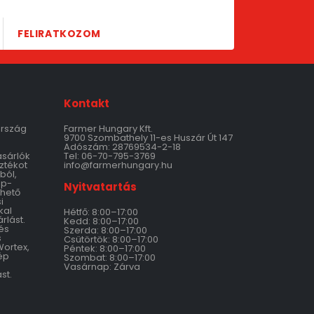
FELIRATKOZOM
Kontakt
ország
Farmer Hungary Kft.
9700 Szombathely 11-es Huszár Út 147
Adószám: 28769534-2-18
ásárlók
Tel: 06-70-795-3769
ztékot
info@farmerhungary.hu
ból,
ép-
Nyitvatartás
thető
i
kal
Hétfő: 8:00–17:00
rlást.
Kedd: 8:00–17:00
és
Szerda: 8:00–17:00
s
Csütörtök: 8:00–17:00
Wortex,
Péntek: 8:00–17:00
ép
Szombat: 8:00–17:00
Vasárnap: Zárva
st.