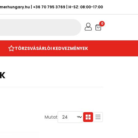
rmerhungary.hu
|
+36 70 795 3769
| H-SZ: 08:00-17:00
0
TÖRZSVÁSÁRLÓI KEDVEZMÉNYEK
K
Mutat