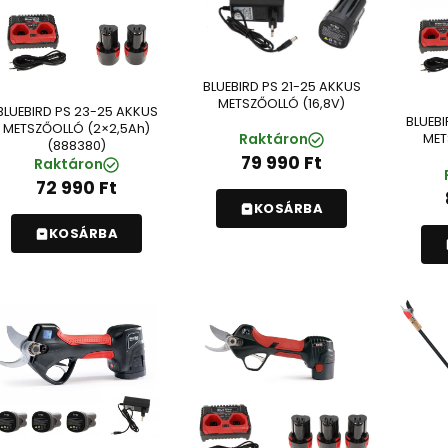
BLUEBIRD PS 21-25 AKKUS
METSZŐOLLÓ (16,8V)
BLUEBIRD PS 23-25 AKKUS
BLUEBI
METSZŐOLLÓ (2×2,5Ah)
Raktáron
MET
(888380)
79 990
Ft
Raktáron
72 990
Ft
KOSÁRBA
KOSÁRBA