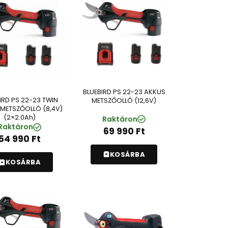
BLUEBIRD PS 22-23 AKKUS
IRD PS 22-23 TWIN
METSZŐOLLÓ (12,6V)
METSZŐOLLÓ (8,4V)
(2×2.0Ah)
Raktáron
Raktáron
69 990
Ft
54 990
Ft
KOSÁRBA
KOSÁRBA