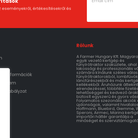
rítások
 eseményekről, értékesítésekről és
Rólunk
A Farmer Hungary Kft. Magyar
m
egyik vezető kertgép és
fűnyírótraktor szaküzlete, ahol
lakossági és professzionális v
számára kínálunk széles válas
tási információk
fűnyírótraktorokból, lombfúvók
láncfűrészekből és más kertg
védelem
kellékekből. Áruházunk áttekin
elrendezéssel, többféle fizetés
áruszabályzat
lehetőséggel és kedvező árak
biztosít egyszerű és gyors vásá
Folyamatos szezonális akciók 
újdonságok, valamint hivatalo
Hoffmann, Bluebird, Giemme, 
Speroni, Airmec, Marina kertig
importőri háttér garantálja a
minőséget és szerviztámogatá