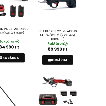
RD PS 23-28 AKKUS
BLUEBIRD PS 22-25 AKKUS
SZŐOLLÓ (16,8V)
METSZŐOLLÓ (2X2.5Ah)
(883750)
Raktáron
Raktáron
84 990
Ft
89 990
Ft
KOSÁRBA
KOSÁRBA