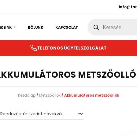
info@fa
Products
search
ÉKEINK
RÓLUNK
KAPCSOLAT
TELEFONOS ÜGYFÉLSZOLGÁLAT
AKKUMULÁTOROS METSZŐOLLÓ
Kezdőlap
/
Metszőollók
/ Akkumulátoros metszőollók