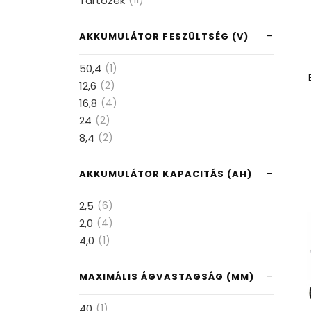
Tartozék
(11)
AKKUMULÁTOR FESZÜLTSÉG (V)
50,4
(1)
12,6
(2)
16,8
(4)
24
(2)
8,4
(2)
AKKUMULÁTOR KAPACITÁS (AH)
2,5
(6)
2,0
(4)
4,0
(1)
MAXIMÁLIS ÁGVASTAGSÁG (MM)
40
(1)