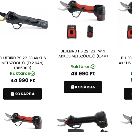
BLUEBIRD PS 22-23 TWIN
AKKUS METSZŐOLLÓ (8,4V)
BLUEBIRD PS 22-18 AKKUS
BLUEB
METSZŐOLLÓ (1X2,6Ah)
AKKUS 
Raktáron
(885900)
49 990
Ft
Raktáron
44 990
Ft
KOSÁRBA
KOSÁRBA