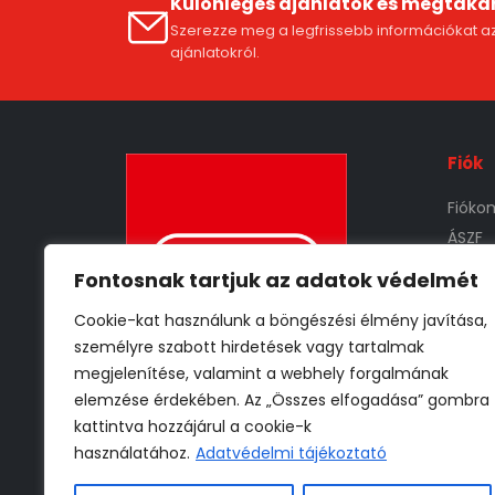
Különleges ajánlatok és megtaka
Szerezze meg a legfrissebb információkat az
ajánlatokról.
Fiók
Fióko
ÁSZF
Szállí
Fontosnak tartjuk az adatok védelmét
Adat
Cookie-kat használunk a böngészési élmény javítása,
Vissz
személyre szabott hirdetések vagy tartalmak
megjelenítése, valamint a webhely forgalmának
elemzése érdekében. Az „Összes elfogadása” gombra
* 30 000 Ft -tól
kattintva hozzájárul a cookie-k
** Részletekről az ÁSZF-ben
használatához.
Adatvédelmi tájékoztató
tájékozódhat