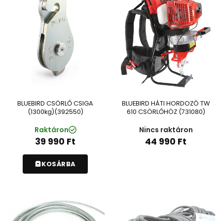
BLUEBIRD CSÖRLŐ CSIGA
BLUEBIRD HÁTI HORDOZÓ TW
(1300kg)(392550)
610 CSÖRLŐHÖZ (731080)
Raktáron
Nincs raktáron
39 990
Ft
44 990
Ft
KOSÁRBA