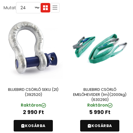
Mutat
BLUEBIRD CSÖRLŐ SEKLI (2t)
BLUEBIRD CSÖRLŐ
(392520)
EMELŐHEVEDER (1m)(2000kg)
(630290)
Raktáron
Raktáron
2 990
Ft
5 990
Ft
KOSÁRBA
KOSÁRBA