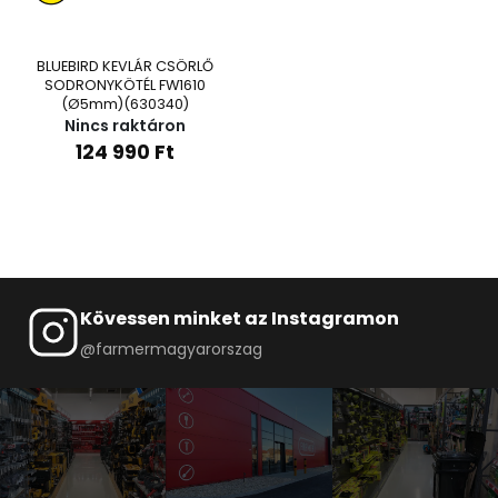
BLUEBIRD KEVLÁR CSÖRLŐ
SODRONYKÖTÉL FW1610
(Ø5mm)(630340)
Nincs raktáron
124 990
Ft
Kövessen minket az Instagramon
@farmermagyarorszag