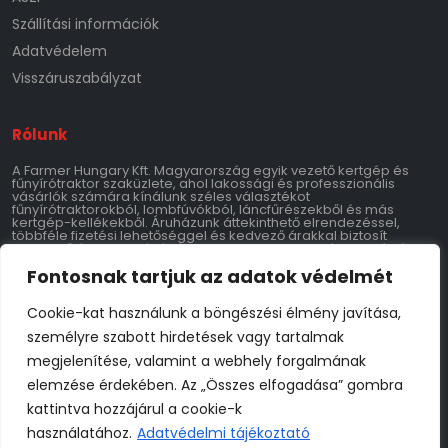
Szállítási információk
Adatvédelem
Visszáruszabályzat
Rólunk
A Farmer Hungary Kft. Magyarország egyik vezető kertgép és
fűnyírótraktor szaküzlete, ahol lakossági és professzionális
vásárlók számára kínálunk széles választékot
fűnyírótraktorokból, lombfúvókból, láncfűrészekből és más
kertgép-kellékekből. Áruházunk áttekinthető elrendezéssel,
többféle fizetési lehetőséggel és kedvező árakkal biztosít
egyszerű és gyors vásárlást. Folyamatos szezonális akciók és
újdonságok, valamint hivatalos Hoffmann, Bluebird, Giemme,
Fontosnak tartjuk az adatok védelmét
Wortex, Speroni, Airmec, Marina kertigép importőri háttér
garantálja a minőséget és szerviztámogatást.
Cookie-kat használunk a böngészési élmény javítása,
Kontakt
személyre szabott hirdetések vagy tartalmak
megjelenítése, valamint a webhely forgalmának
Farmer Hungary Kft.
9700 Szombathely 11-es Huszár Út 147
elemzése érdekében. Az „Összes elfogadása” gombra
Adószám: 28769534-2-18
kattintva hozzájárul a cookie-k
Tel: 06-70-795-3769
info@farmerhungary.hu
használatához.
Adatvédelmi tájékoztató