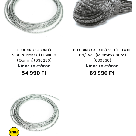
BLUEBIRD CSÖRLŐ
BLUEBIRD CSÖRLŐ KÖTÉL TEXTIL
SODRONYKÖTÉL FW1610
TW/TWH (Ø10mmX100m)
(Ø5mm)(630280)
(630330)
Nincs raktáron
Nincs raktáron
54 990
Ft
69 990
Ft