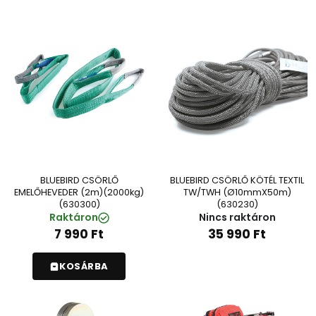
BLUEBIRD CSÖRLŐ
BLUEBIRD CSÖRLŐ KÖTÉL TEXTIL
EMELŐHEVEDER (2m)(2000kg)
TW/TWH (Ø10mmX50m)
(630300)
(630230)
Raktáron
Nincs raktáron
7 990
Ft
35 990
Ft
KOSÁRBA