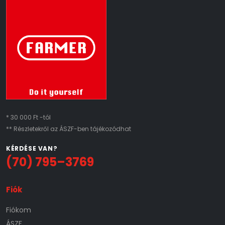
* 30 000 Ft -tól
** Részletekről az ÁSZF-ben tájékozódhat
KÉRDÉSE VAN?
(70) 795–3769
Fiók
Fiókom
ÁSZF