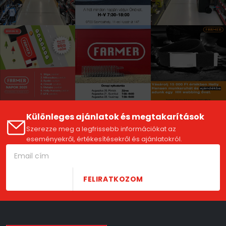
Különleges ajánlatok és megtakarítások
Szerezze meg a legfrissebb információkat az
eseményekről, értékesítésekről és ajánlatokról.
FELIRATKOZOM