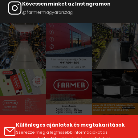
Kövessen minket az Instagramon
@farmermagyarorszag
Különleges ajánlatok és megtakarítások
Szerezze meg a legfrissebb információkat az