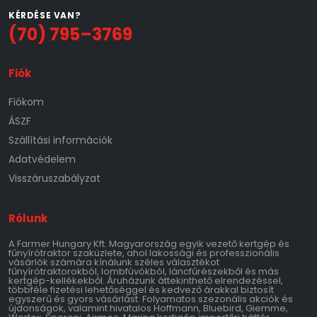
KÉRDÉSE VAN?
(70) 795–3769
Fiók
Fiókom
ÁSZF
Szállítási információk
Adatvédelem
Visszáruszabályzat
Rólunk
A Farmer Hungary Kft. Magyarország egyik vezető kertgép és
fűnyírótraktor szaküzlete, ahol lakossági és professzionális
vásárlók számára kínálunk széles választékot
fűnyírótraktorokból, lombfúvókból, láncfűrészekből és más
kertgép-kellékekből. Áruházunk áttekinthető elrendezéssel,
többféle fizetési lehetőséggel és kedvező árakkal biztosít
egyszerű és gyors vásárlást. Folyamatos szezonális akciók és
újdonságok, valamint hivatalos Hoffmann, Bluebird, Giemme,