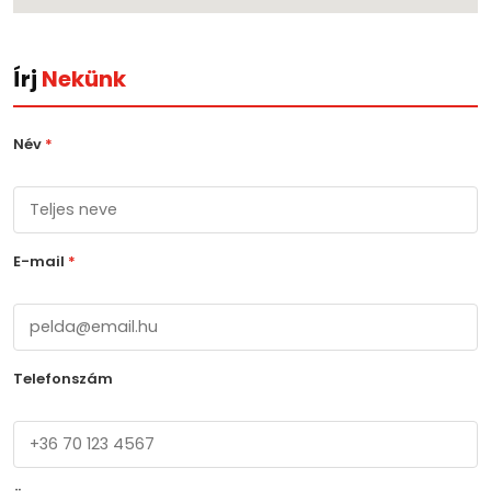
Írj
Nekünk
Név
*
E-mail
*
Telefonszám