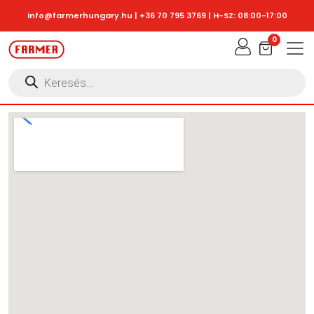
Skip to main content
info@farmerhungary.hu
|
+36 70 795 3769
| H-SZ: 08:00-17:00
0
Products
search